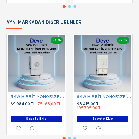
AYNI MARKADAN DIĞER ÜRÜNLER
-7 %
-7 %
5KW HİBRİT MONOFAZE İNVERTER LV
8KW HİBRİT MONOFAZE İNVERTER LV
69.984,00 TL
75.168,00 TL
98.415,00 TL
105.705,00 TL
Sepete Ekle
Sepete Ekle