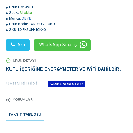
Ürün No:
3981
Stok:
Stokta
Marka:
DEYE
Ürün Kodu:
LXR-SUN-10K-G
SKU:
LXR-SUN-10K-G
Ara
WhatsApp Sipariş
ÜRÜN DETAYI
KUTU İÇERİĞİNE ENERGYMETER VE WİFİ DAHİLDİR.
ÜRÜN BİLGİSİ
Max. DC Input Power (kW): 13
YORUMLAR
Max. DC Input Voltage (V): 1000
Start-up DC Input Voltage (V): 140
TAKSIT TABLOSU
MPPT Operating Range (V): 120-850
Max. DC Input Current (A): 12.5+12.5