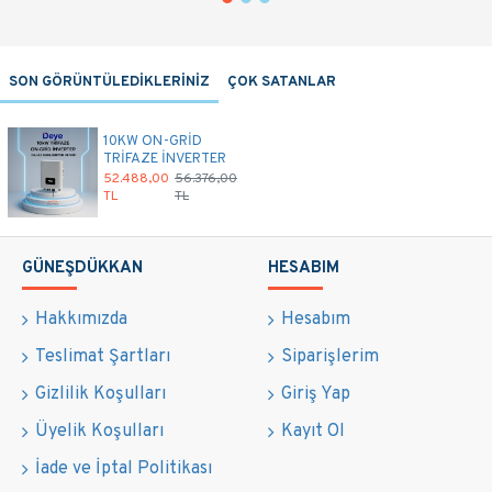
SON GÖRÜNTÜLEDİKLERİNİZ
ÇOK SATANLAR
10KW ON-GRİD
TRİFAZE İNVERTER
52.488,00
56.376,00
TL
TL
GÜNEŞDÜKKAN
HESABIM
Hakkımızda
Hesabım
Teslimat Şartları
Siparişlerim
Gizlilik Koşulları
Giriş Yap
Üyelik Koşulları
Kayıt Ol
İade ve İptal Politikası