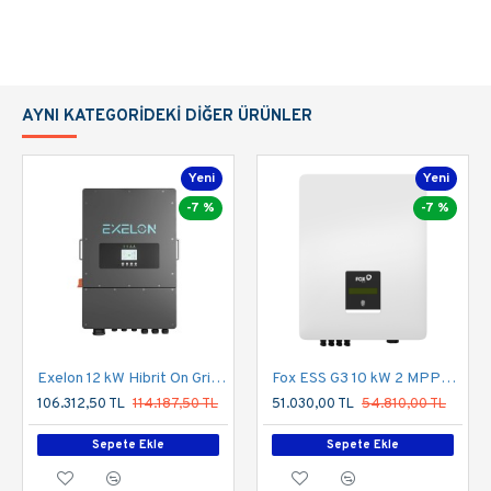
Number of MPPT / Strings per MPPT: 2/1
Size (mm) 330W×430H×177D
Weight (kg) : 15
DATASHEET
AYNI KATEGORIDEKI DIĞER ÜRÜNLER
Yeni
Yeni
-7 %
-7 %
Exelon 12 kW Hibrit On Grid İnverter LV 48V Trifaze 380V
Fox ESS G3 10 kW 2 MPPT 3 Faz On-Grid İnverter
106.312,50 TL
114.187,50 TL
51.030,00 TL
54.810,00 TL
Sepete Ekle
Sepete Ekle