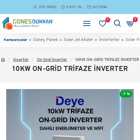
ÜYE GIRIŞI
KAYIT OL
İLETIŞIM
0
0
Güneş Paneli
Solar Jel Aküler
İnverterler
Solar P
Kampanyalar
İnverter
On Grid İnverter
10KW ON-GRİD TRİFAZE İNVERTER
10KW ON-GRİD TRİFAZE İNVERTER
-7 %