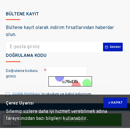
BÜLTENE KAYIT
Bültene kayıt olarak indirim fırsatlarından haberdar
olun.
Gönder
DOĞRULAMA KODU
Doğrulama kodunu
giriniz
Gizlilik Politikası
'ni okudum ve kabul ediyorum.
KAPAT
Çerez Uyarısı
Sitemiz sizlere daha iyi hizmet verebilmek adına
tarayıcınızdan bazı bilgileri kullanabilir.
SEPETE EKLE
m hakları saklıdır. Site üzerinde kullanılan markalara ait tüm materyallerin telif 