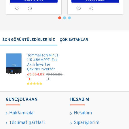
SON GÖRÜNTÜLEDİKLERİNİZ
ÇOK SATANLAR
TommaTech MPlus
11K 48V MPPT 1Faz
Akıllı İnverter
Çevirici İnvertör
68.584,89
73.665,25
TL
TL
GÜNEŞDÜKKAN
HESABIM
Hakkımızda
Hesabım
Teslimat Şartları
Siparişlerim