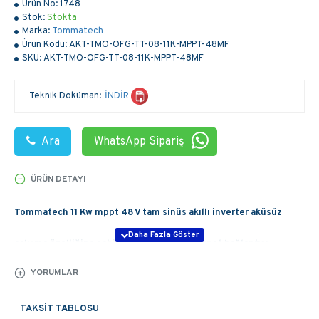
Ürün No:
1748
Stok:
Stokta
Marka:
Tommatech
Ürün Kodu:
AKT-TMO-OFG-TT-08-11K-MPPT-48MF
SKU:
AKT-TMO-OFG-TT-08-11K-MPPT-48MF
Teknik Doküman:
İNDİR
Ara
WhatsApp Sipariş
ÜRÜN DETAYI
Tommatech 11 Kw mppt 48 V tam sinüs akıllı inverter aküsüz
çalışma özelliğine sahiptir. Ayrıca Wifi internet bağlantısı
YORUMLAR
üzerinden telefonunuzdan anlık olarak üretim, tüketim ve tüm
durumları takip edebilirsiniz. Yüksek voltajlı şarj özelliğinin yanı
TAKSIT TABLOSU