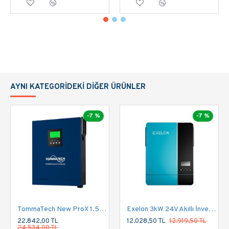
Uzaktan mobil izleme için yerleşik Wi-Fi
USB OTG fonksiyon desteği
BMS için ayrılmış iletişim portu
Bakım kolaylığı sağlayan değiştirilebilir fan
tasarımı
Bataryadan bağımsız tasarım
Önceliklendirme ve zamanlama ayarı yapılabilir
AC/PV çıkış
AYNI KATEGORIDEKI DIĞER ÜRÜNLER
Ayarlanabilir yüksek güçlü şarj akımı
Ev aletleri ve kişisel bilgisayarlar için ayarlanabilir
-7 %
-7 %
giriş voltajı aralığı
Şebeke veya jeneratör girişi ile uyumlu tasarım •
Dahili toz önleme donanımı
6 üniteye kadar paralel çalışabilme
Programlanabilir çıkış veya jeneratör girişi olmak
üzere isteğe bağlı olarak ullanılabilir çift çıkış
TommaTech New ProX 1.5K 12V Tek Faz Akıllı İnverter
Exelon 3kW 24V Akıllı İnverter MPPT 400VDC
22.842,00 TL
12.028,50 TL
12.919,50 TL
24.534,00 TL