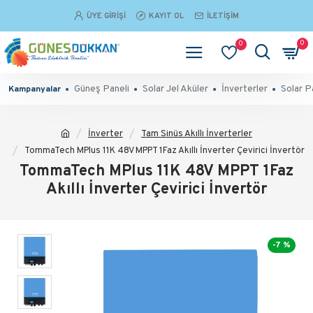
ÜYE GIRIŞI
KAYIT OL
İLETIŞIM
0
0
Güneş Paneli
Solar Jel Aküler
İnverterler
Solar P
Kampanyalar
İnverter
Tam Sinüs Akıllı İnverterler
TommaTech MPlus 11K 48V MPPT 1Faz Akıllı İnverter Çevirici İnvertör
TommaTech MPlus 11K 48V MPPT 1Faz
Akıllı İnverter Çevirici İnvertör
-7 %