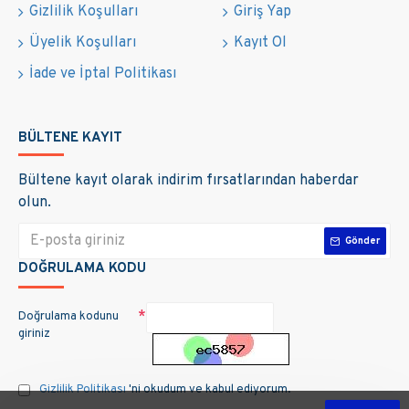
Gizlilik Koşulları
Giriş Yap
Üyelik Koşulları
Kayıt Ol
İade ve İptal Politikası
BÜLTENE KAYIT
Bültene kayıt olarak indirim fırsatlarından haberdar
olun.
Gönder
DOĞRULAMA KODU
Doğrulama kodunu
giriniz
Gizlilik Politikası
'ni okudum ve kabul ediyorum.