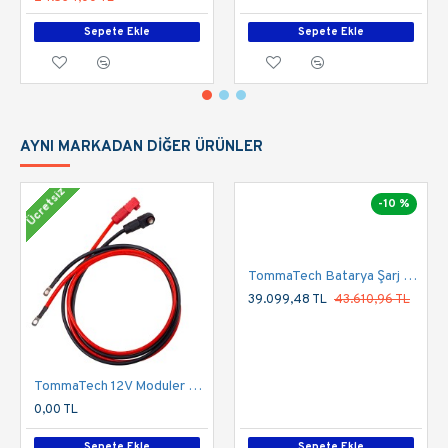
Sepete Ekle
Sepete Ekle
AYNI MARKADAN DIĞER ÜRÜNLER
Ücretsiz
-10 %
TommaTech Batarya Şarj Ünitesi Duvar Tipi 24V-100A
39.099,48 TL
43.610,96 TL
TommaTech 12V Moduler Series 1.5m Güç Kablosu Seti
0,00 TL
Sepete Ekle
Sepete Ekle