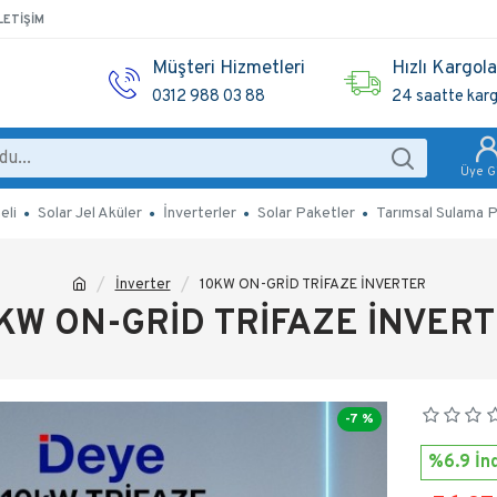
LETIŞIM
Müşteri Hizmetleri
Hızlı Kargol
0312 988 03 88
24 saatte kar
Üye Gi
eli
Solar Jel Aküler
İnverterler
Solar Paketler
Tarımsal Sulama P
İnverter
10KW ON-GRİD TRİFAZE İNVERTER
KW ON-GRİD TRİFAZE İNVER
-7 %
%6.9 İnd