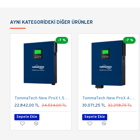
AYNI KATEGORIDEKI DIĞER ÜRÜNLER
-7 %
-7 %
TommaTech New ProX 1.5K 12V Tek Faz Akıllı İnverter
TommaTech New ProX 4.2K 24V Tek Faz Akıllı İnverter
22.842,00 TL
24.534,00 TL
30.071,25 TL
32.298,75 TL
Sepete Ekle
Sepete Ekle