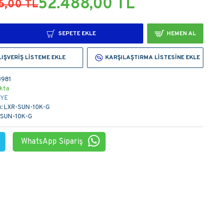
52.488,00 TL
6,00 TL
SEPETE EKLE
HEMEN AL
LIŞVERIŞ LISTEME EKLE
KARŞILAŞTIRMA LISTESINE EKLE
3981
kta
YE
:
LXR-SUN-10K-G
-SUN-10K-G
WhatsApp Sipariş