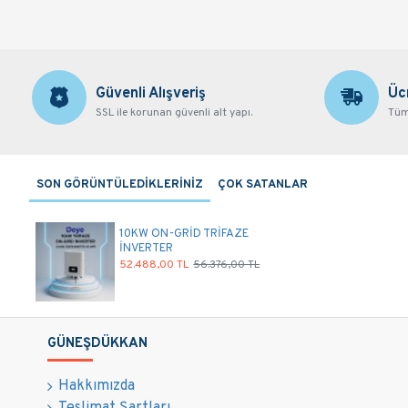
Güvenli Alışveriş
Üc
SSL ile korunan güvenli alt yapı.
Tüm 
SON GÖRÜNTÜLEDİKLERİNİZ
ÇOK SATANLAR
10KW ON-GRİD TRİFAZE
İNVERTER
52.488,00 TL
56.376,00 TL
GÜNEŞDÜKKAN
Hakkımızda