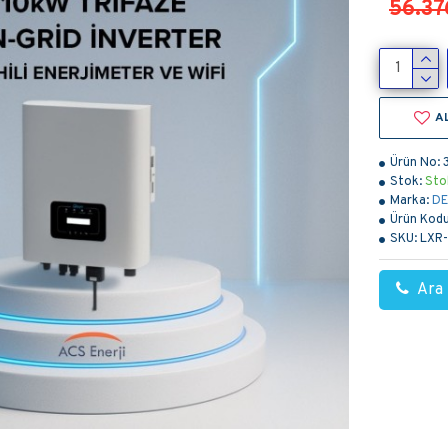
56.37
A
Ürün No:
Stok:
Sto
Marka:
DE
Ürün Kodu
SKU:
LXR
Ara