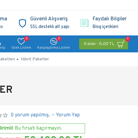
ama
Güvenli Alışveriş
Faydalı Bilgiler
go
SSL destekli alt yapı
Blog içerikleri
0
0
0
0 ürün - 0,00 TL
rişi
İstek Listem
Karşılaştırma Listem
aketleri
Hibrit Paketler
TER
0 yorum yapılmış.
-
Yorum Yap
irimli!
Bu fırsatı kaçırmayın.