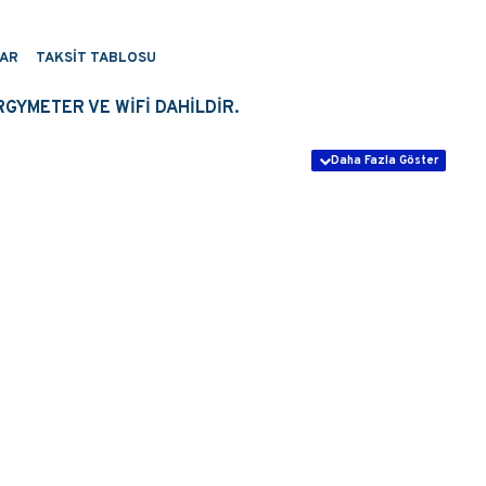
AR
TAKSIT TABLOSU
RGYMETER VE WİFİ DAHİLDİR.
kW): 13
(V): 1000
age (V): 140
 (V): 120-850
(A): 12.5+12.5
ings per MPPT: 2/1
H×177D