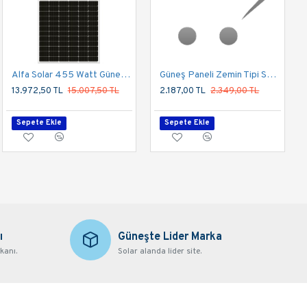
amaktır. Bu paket, bünyesindeki 3 kW UPS inverter
Alfa Solar 455 Watt Güneş Paneli Half Cut Multi Busbar Monokristal
Güneş Paneli Zemin Tipi Sulama Montaj Sistemi
13.972,50 TL
15.007,50 TL
2.187,00 TL
2.349,00 TL
Sepete Ekle
Sepete Ekle
u paketle; kahve makinesi, saç kurutma makinesi, kettle
 dalga teknolojisi sayesinde hassas elektronik cihazlarınız
şebekeye bağladığınızda, sistem otomatik olarak akülerinizi
ı
Güneşte Lider Marka
rıdan aldığınız elektriği en verimli şekilde depolamanıza
kanı.
Solar alanda lider site.
arda Bile Üretim