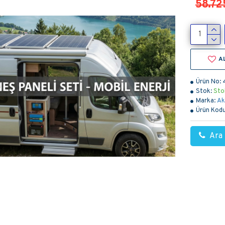
58.72
A
Ürün No:
Stok:
Sto
Marka:
Ak
Ürün Kodu
Ara