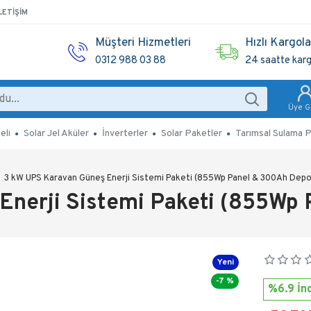
LETIŞIM
Müşteri Hizmetleri
Hızlı Kargol
0312 988 03 88
24 saatte kar
Üye Gi
eli
Solar Jel Aküler
İnverterler
Solar Paketler
Tarımsal Sulama P
3 kW UPS Karavan Güneş Enerji Sistemi Paketi (855Wp Panel & 300Ah Dep
Enerji Sistemi Paketi (855Wp
Yeni
-7 %
%6.9 İnd