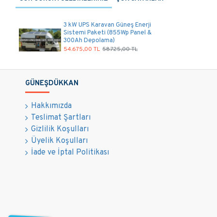
Karavan güneş paneli s
855Wp gibi ciddi bir güç
3 kW UPS Karavan Güneş Enerji
Sistemi Paketi (855Wp Panel &
Hızlı Şarj: 300 A
300Ah Depolama)
54.675,00 TL
58.725,00 TL
Düşük Işık Perfor
eder.
Dayanıklı Yapı: K
GÜNEŞDÜKKAN
300 Ah D
Hakkımızda
Güven
Teslimat Şartları
Gizlilik Koşulları
Üyelik Koşulları
Karavan güneş ene
İade ve İptal Politikası
havuzu sunar.
Otonomi Süresi: G
sağlar.
Uzun Ömür: Derin 
sunar.