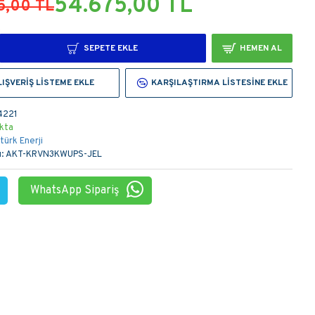
54.675,00 TL
5,00 TL
SEPETE EKLE
HEMEN AL
LIŞVERIŞ LISTEME EKLE
KARŞILAŞTIRMA LISTESINE EKLE
4221
kta
türk Enerji
:
AKT-KRVN3KWUPS-JEL
WhatsApp Sipariş