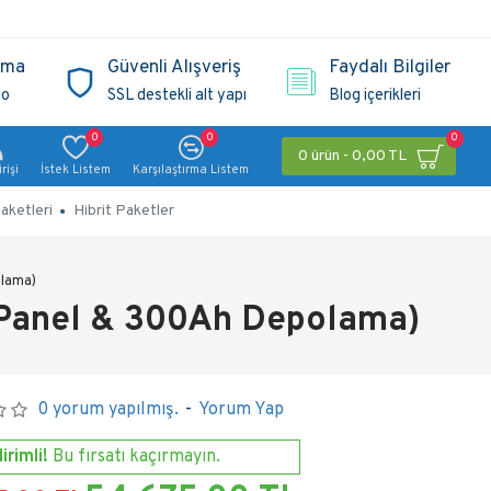
ama
Güvenli Alışveriş
Faydalı Bilgiler
go
SSL destekli alt yapı
Blog içerikleri
0
0
0
0 ürün - 0,00 TL
rişi
İstek Listem
Karşılaştırma Listem
aketleri
Hibrit Paketler
olama)
 Panel & 300Ah Depolama)
0 yorum yapılmış.
-
Yorum Yap
irimli!
Bu fırsatı kaçırmayın.