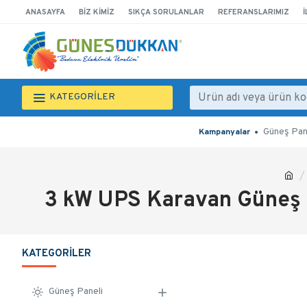
ANASAYFA
BIZ KIMIZ
SIKÇA SORULANLAR
REFERANSLARIMIZ
İ
KATEGORİLER
Güneş Pan
Kampanyalar
3 kW UPS Karavan Güneş 
KATEGORILER
Güneş Paneli