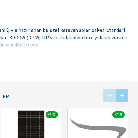
lığıyla hazırlanan bu özel karavan solar paket, standart
unar. 3000W (3 kW) UPS destekli inverteri, yüksek verimli
bir eve dönüşüyor.
iğinde Neler Var?
luşmaktadır:
NLER
asitesi.
eden enerji yönetimi.
-7 %
-7 %
 hacmi.
ağlantı ekipmanları.
an Paketi