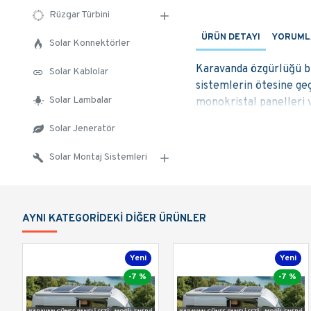
Rüzgar Türbini
ÜRÜN DETAYI
YORUML
Solar Konnektörler
Karavanda özgürlüğü bi
Solar Kablolar
sistemlerin ötesine ge
Solar Lambalar
monokristal panelleri 
Karavan 
Solar Jeneratör
(Teknik B
Solar Montaj Sistemleri
Bu profesyonel set, bi
AYNI KATEGORIDEKI DIĞER ÜRÜNLER
3 Adet 285Wp Yük
1 Adet 3 kW (300
Yeni
Yeni
2 Adet 150 Ah De
Solar Kablo ve Ko
-7 %
-7 %
Neden 3 