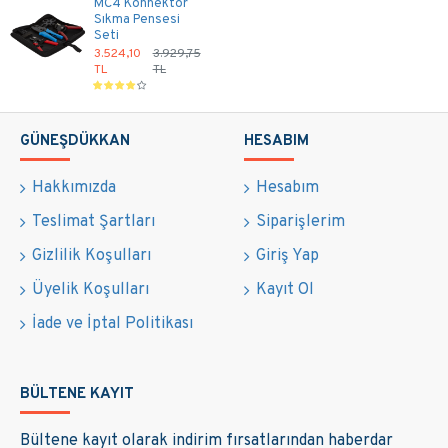
MC4 Konnektör
Sıkma Pensesi
Seti
3.524,10
3.929,75
TL
TL
GÜNEŞDÜKKAN
HESABIM
Hakkımızda
Hesabım
Teslimat Şartları
Siparişlerim
Gizlilik Koşulları
Giriş Yap
Üyelik Koşulları
Kayıt Ol
İade ve İptal Politikası
BÜLTENE KAYIT
Bültene kayıt olarak indirim fırsatlarından haberdar