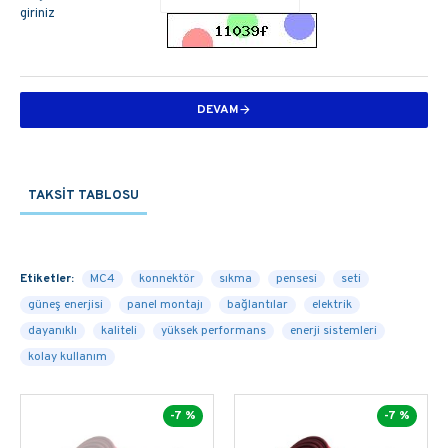
giriniz
DEVAM
TAKSIT TABLOSU
Etiketler:
MC4
konnektör
sıkma
pensesi
seti
güneş enerjisi
panel montajı
bağlantılar
elektrik
dayanıklı
kaliteli
yüksek performans
enerji sistemleri
kolay kullanım
-7 %
-7 %