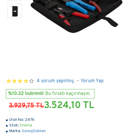
4 yorum yapılmış.
-
Yorum Yap
%10.32 İndirimli!
Bu fırsatı kaçırmayın.
3.524,10 TL
3.929,75 TL
Ürün No:
2476
Stok:
Stokta
Marka:
GüneşDükkan