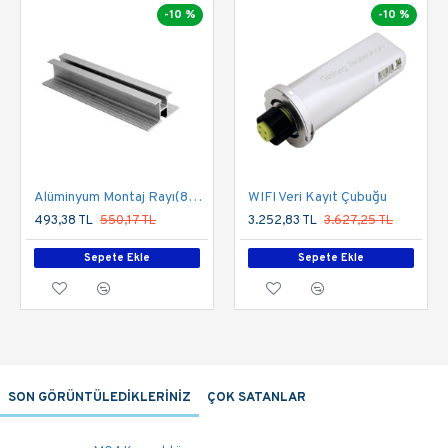
-10 %
-10 %
Alüminyum Montaj Rayı(80mmx55mm)
WIFI Veri Kayıt Çubuğu
493,38 TL
550,17 TL
3.252,83 TL
3.627,25 TL
Sepete Ekle
Sepete Ekle
SON GÖRÜNTÜLEDİKLERİNİZ
ÇOK SATANLAR