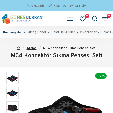
ÜYE GIRIŞI
KAYIT OL
İLETIŞIM
0
0
Güneş Paneli
Solar Jel Aküler
İnverterler
Solar P
Kampanyalar
Arama
MC4 Konnektör Sıkma Pensesi Seti
MC4 Konnektör Sıkma Pensesi Seti
-10 %