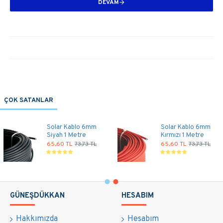
DEVAM
ÇOK SATANLAR
Solar Kablo 6mm
Solar Kablo 6mm
Siyah 1 Metre
Kırmızı 1 Metre
65,60 TL
73,73 TL
65,60 TL
73,73 TL
GÜNEŞDÜKKAN
HESABIM
Hakkımızda
Hesabım