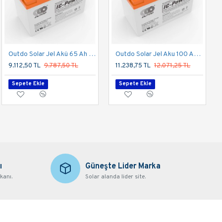
Outdo Solar Jel Akü 65 Ah 12V
Outdo Solar Jel Aku 100 Amper 12V
9.112,50 TL
9.787,50 TL
11.238,75 TL
12.071,25 TL
Sepete Ekle
Sepete Ekle
ı
Güneşte Lider Marka
kanı.
Solar alanda lider site.