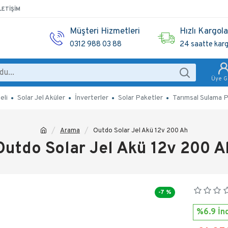
LETIŞIM
Müşteri Hizmetleri
Hızlı Kargol
0312 988 03 88
24 saatte kar
Üye Gi
eli
Solar Jel Aküler
İnverterler
Solar Paketler
Tarımsal Sulama P
Arama
Outdo Solar Jel Akü 12v 200 Ah
Outdo Solar Jel Akü 12v 200 A
-7 %
%6.9 İnd