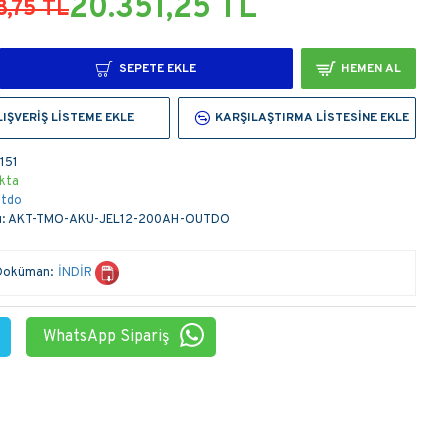
20.351,25 TL
8,75 TL
SEPETE EKLE
HEMEN AL
LIŞVERIŞ LISTEME EKLE
KARŞILAŞTIRMA LISTESINE EKLE
1151
kta
tdo
:
AKT-TMO-AKU-JEL12-200AH-OUTDO
Doküman:
İNDİR
WhatsApp Sipariş