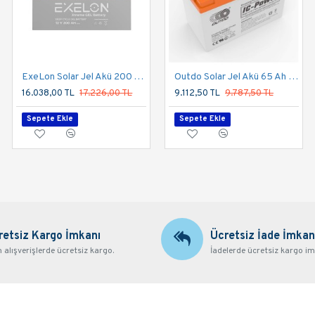
ExeLon Solar Jel Akü 200 Ah 12V Deep Cycle Uzun Ömürlü
Outdo Solar Jel Aku 100 Amper 12V
Outdo Solar Jel Akü 65 Ah 12V
16.038,00 TL
17.226,00 TL
11.238,75 TL
9.112,50 TL
9.787,50 TL
12.071,25 TL
Sepete Ekle
Sepete Ekle
Sepete Ekle
retsiz Kargo İmkanı
Ücretsiz İade İmkan
alışverişlerde ücretsiz kargo.
İadelerde ücretsiz kargo im