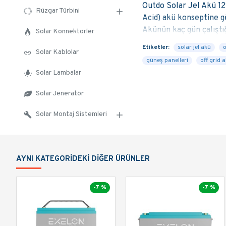
Outdo Solar Jel Akü 12
Rüzgar Türbini
Acid) akü konseptine g
Akünün kaç gün çalıştı
Solar Konnektörler
zamanında doldurulması
Etiketler:
solar jel akü
o
Solar Kablolar
ömrünün sonuna yaklaşı
güneş panelleri
off grid 
ve Uluslararası CE kali
Solar Lambalar
seperatör sayesinde mak
Özel alçak basınçlı emn
Solar Jeneratör
uygundur - Tamamen oks
Solar Montaj Sistemleri
kayıpları son derece dü
çevrilse bile asit sızd
uygundur (IATA / ICAO 
uygunluk (MH25860)
AYNI KATEGORIDEKI DIĞER ÜRÜNLER
-7 %
-7 %