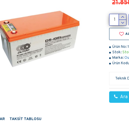
21.85
A
Ürün No:
Stok:
Sto
Marka:
Ou
Ürün Kodu
Teknik 
Ara
AR
TAKSIT TABLOSU