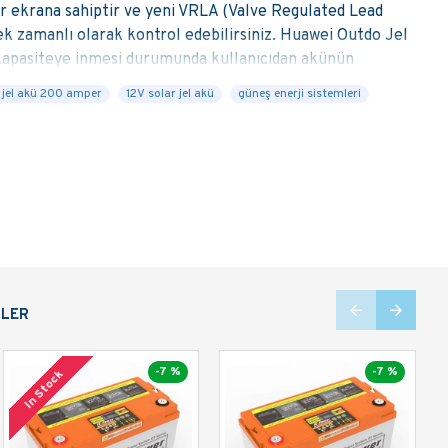
ir ekrana sahiptir ve yeni VRLA (Valve Regulated Lead
k zamanlı olarak kontrol edebilirsiniz. Huawei Outdo Jel
e kapasiteye inmesi durumunda kullanıcıdan akünün
egre Bekleme Modu dolum paketleri vardır. Akü hizmet
 jel akü 200 amper
12V solar jel akü
güneş enerji sistemleri
akünün hizmet ömrünü uzatabilirsiniz. - Yurt içinde TSE
ptir.(VRLA) - Kullanılan özel teknoloji "Glas Mat"
eniş bir ısı yelpazesinde çalışabilirler. -20C / + 60 C -
jda ya da çoklu döngü şarjda (Cycle use) çalışmaya
ci düşük olup (low self discharge), rafta beklemede
y, dikey herhangi bir pozisyonda çalıştırılabilir. Ters
 ve yüksek performans sağlar. - Hava yoluyla taşınmaya
 ISO14001, JIS, DIN,IEC896-2, BS6290-4, Eurobat Guide, UL
NLER
-7 %
-7 %
In Stock