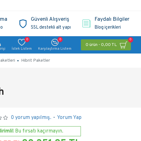
ama
Güvenli Alışveriş
Faydalı Bilgiler
go
SSL destekli alt yapı
Blog içerikleri
0
0
0
0 ürün - 0,00 TL
rişi
İstek Listem
Karşılaştırma Listem
aketleri
Hibrit Paketler
h
0 yorum yapılmış.
-
Yorum Yap
irimli!
Bu fırsatı kaçırmayın.