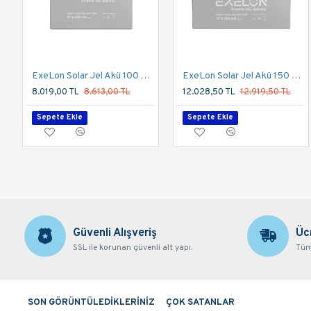
ExeLon Solar Jel Akü 100 Ah 12V Deep Cycle Uzun Ömürlü
ExeLon Solar Jel Akü 150 Ah 12V Deep Cycle Uzun Ömürlü
8.019,00 TL
8.613,00 TL
12.028,50 TL
12.919,50 TL
Sepete Ekle
Sepete Ekle
Güvenli Alışveriş
Üc
SSL ile korunan güvenli alt yapı.
Tüm 
SON GÖRÜNTÜLEDİKLERİNİZ
ÇOK SATANLAR