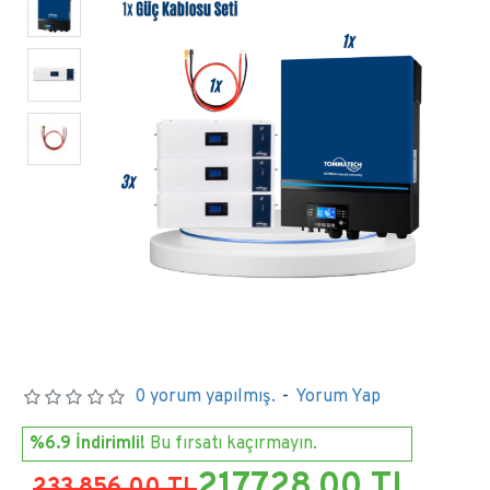
0 yorum yapılmış.
-
Yorum Yap
%6.9 İndirimli!
Bu fırsatı kaçırmayın.
217.728,00 TL
233.856,00 TL