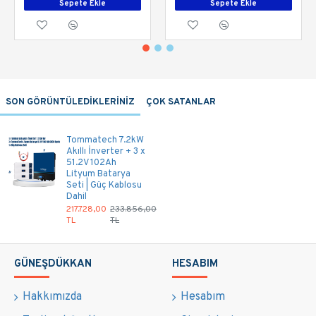
Sepete Ekle
Sepete Ekle
Kullanım Alanları:
Ev ve villa enerji sistemleri
Ofis ve küçük işletmeler
SON GÖRÜNTÜLEDİKLERİNİZ
ÇOK SATANLAR
Yedek enerji ihtiyacı olan tüm uygulamalar
Tommatech 7.2kW
Akıllı İnverter + 3 x
51.2V 102Ah
Lityum Batarya
Seti | Güç Kablosu
Dahil
217.728,00
233.856,00
TL
TL
GÜNEŞDÜKKAN
HESABIM
Hakkımızda
Hesabım