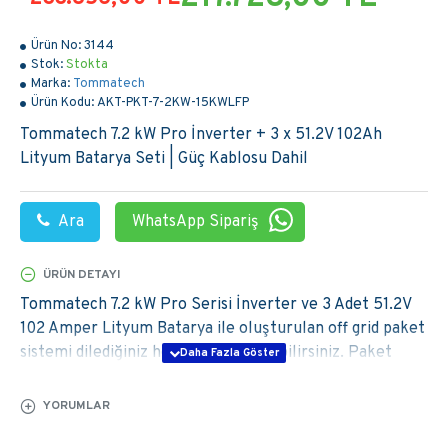
Ürün No:
3144
Stok:
Stokta
Marka:
Tommatech
Ürün Kodu:
AKT-PKT-7-2KW-15KWLFP
Tommatech 7.2 kW Pro İnverter + 3 x 51.2V 102Ah
Lityum Batarya Seti | Güç Kablosu Dahil
Ara
WhatsApp Sipariş
ÜRÜN DETAYI
Tommatech 7.2 kW Pro Serisi İnverter ve 3 Adet 51.2V
102 Amper Lityum Batarya ile oluşturulan off grid paket
sistemi dilediğiniz her yerde kullanabilirsiniz. Paket
içerisinde güneş paneli, konstruksiyon ve solar kablo
dahil değildir. Ancak inverter, inverter ile batarya arası
YORUMLAR
güç kablosu ve bataryalar arası paralelleme kabloları