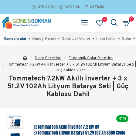
ÜYE GIRIŞI
KAYIT OL
İLETIŞIM
0
0
Güneş Paneli
Solar Jel Aküler
İnverterler
Solar P
Kampanyalar
Solar Paketler
Ekonomik Solar Paketler
Tommatech 7.2kW Akıllı İnverter + 3 x 51.2V 102Ah Lityum Batarya Seti |
Güç Kablosu Dahil
Tommatech 7.2kW Akıllı İnverter + 3 x
51.2V 102Ah Lityum Batarya Seti | Güç
Kablosu Dahil
-7 %