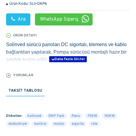
Ürün Kodu:
SLV-DKP6
Ara
WhatsApp Sipariş
ÜRÜN DETAYI
Solinved sürücü panoları DC sigortalı, klemens ve kablo
bağlantıları yapılarak, Pompa sürücüsü montajlı hazır bir
şekilde teslim edilir.
YORUMLAR
TAKSIT TABLOSU
Etiketler:
Solinved
DKP-Tip6
Pano
75KW
110KW
endüstriyel
kontrol
motor
sigorta
röle