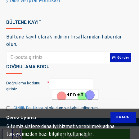
İade ve İptal Politikası
BÜLTENE KAYIT
Bültene kayıt olarak indirim fırsatlarından haberdar
olun.
Gönder
DOĞRULAMA KODU
Doğrulama kodunu
giriniz
Gizlilik Politikası
'ni okudum ve kabul ediyorum.
KAPAT
Çerez Uyarısı
Sitemiz sizlere daha iyi hizmet verebilmek adına
tarayıcınızdan bazı bilgileri kullanabilir.
SEPETE EKLE
m hakları saklıdır. Site üzerinde kullanılan markalara ait tüm materyallerin telif 