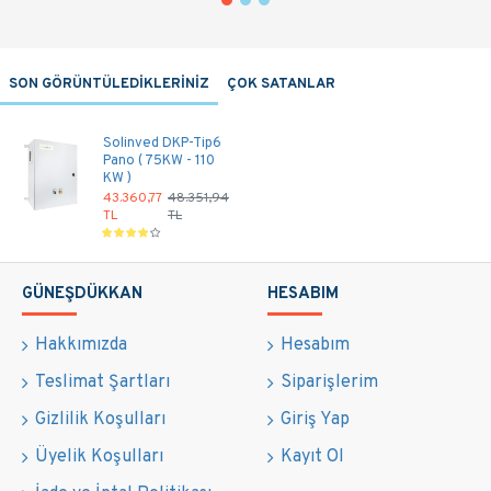
SON GÖRÜNTÜLEDİKLERİNİZ
ÇOK SATANLAR
Solinved DKP-Tip6
Pano ( 75KW - 110
KW )
43.360,77
48.351,94
TL
TL
GÜNEŞDÜKKAN
HESABIM
Hakkımızda
Hesabım
Teslimat Şartları
Siparişlerim
Gizlilik Koşulları
Giriş Yap
Üyelik Koşulları
Kayıt Ol