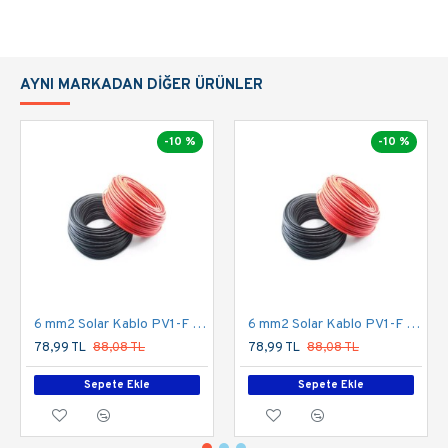
AYNI MARKADAN DIĞER ÜRÜNLER
-10 %
-10 %
6 mm2 Solar Kablo PV1-F Kırmızı
6 mm2 Solar Kablo PV1-F Siyah
78,99 TL
88,08 TL
78,99 TL
88,08 TL
Sepete Ekle
Sepete Ekle