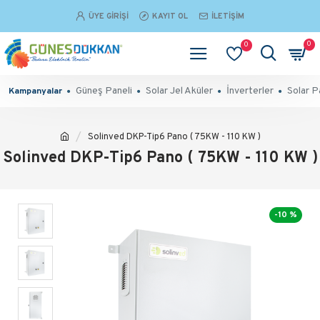
ÜYE GIRIŞI
KAYIT OL
İLETIŞIM
0
0
Güneş Paneli
Solar Jel Aküler
İnverterler
Solar P
Kampanyalar
Solinved DKP-Tip6 Pano ( 75KW - 110 KW )
Solinved DKP-Tip6 Pano ( 75KW - 110 KW )
-10 %