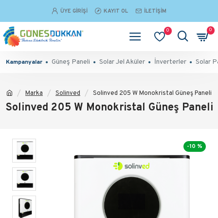
ÜYE GIRIŞI
KAYIT OL
İLETIŞIM
0
0
Güneş Paneli
Solar Jel Aküler
İnverterler
Solar P
Kampanyalar
Marka
Solinved
Solinved 205 W Monokristal Güneş Paneli
Solinved 205 W Monokristal Güneş Paneli
-10 %