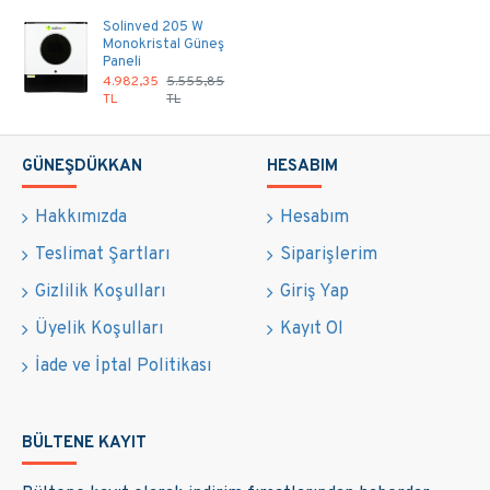
Solinved 205 W
Monokristal Güneş
Paneli
4.982,35
5.555,85
TL
TL
GÜNEŞDÜKKAN
HESABIM
Hakkımızda
Hesabım
Teslimat Şartları
Siparişlerim
Gizlilik Koşulları
Giriş Yap
Üyelik Koşulları
Kayıt Ol
İade ve İptal Politikası
BÜLTENE KAYIT