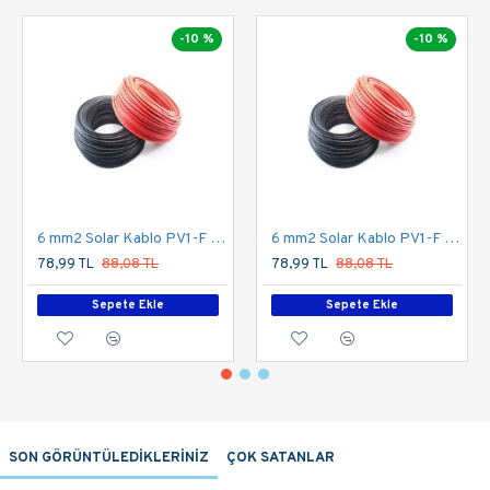
-10 %
-10 %
6 mm2 Solar Kablo PV1-F Kırmızı
6 mm2 Solar Kablo PV1-F Siyah
78,99 TL
88,08 TL
78,99 TL
88,08 TL
Sepete Ekle
Sepete Ekle
SON GÖRÜNTÜLEDİKLERİNİZ
ÇOK SATANLAR