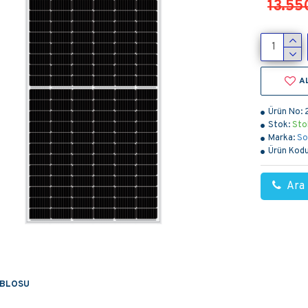
13.55
A
Ürün No:
Stok:
Sto
Marka:
So
Ürün Kodu
Ara
ABLOSU