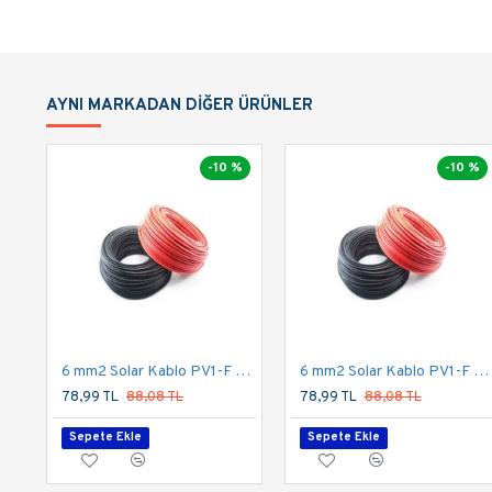
AYNI MARKADAN DIĞER ÜRÜNLER
-10 %
-10 %
6 mm2 Solar Kablo PV1-F Kırmızı
6 mm2 Solar Kablo PV1-F Siyah
78,99 TL
88,08 TL
78,99 TL
88,08 TL
Sepete Ekle
Sepete Ekle