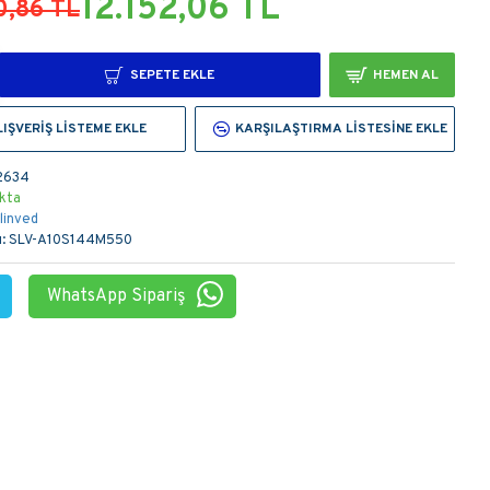
12.152,06 TL
0,86 TL
SEPETE EKLE
HEMEN AL
LIŞVERIŞ LISTEME EKLE
KARŞILAŞTIRMA LISTESINE EKLE
2634
kta
linved
:
SLV-A10S144M550
WhatsApp Sipariş