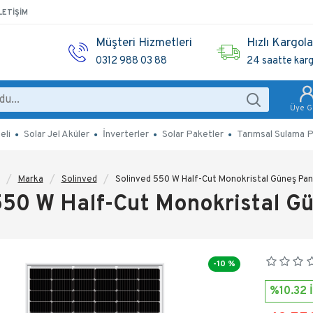
LETIŞIM
Müşteri Hizmetleri
Hızlı Kargol
0312 988 03 88
24 saatte kar
Üye Gi
eli
Solar Jel Aküler
İnverterler
Solar Paketler
Tarımsal Sulama P
Marka
Solinved
Solinved 550 W Half-Cut Monokristal Güneş Pan
550 W Half-Cut Monokristal Gü
-10 %
%10.32 İ