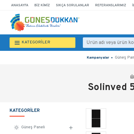
ANASAYFA
BIZ KIMIZ
SIKÇA SORULANLAR
REFERANSLARIMIZ
İ
KATEGORİLER
Güneş Pan
Kampanyalar
Solinved 
KATEGORILER
Güneş Paneli