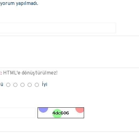
 yorum yapılmadı.
:
HTML'e dönüştürülmez!
tü
İyi