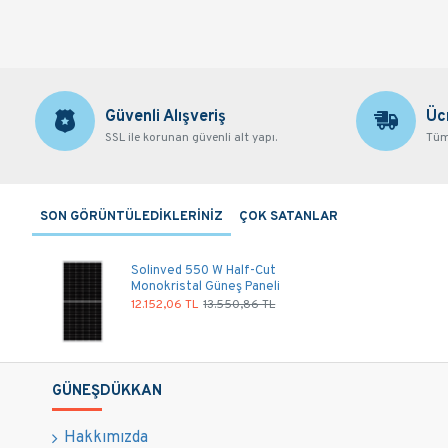
Güvenli Alışveriş
Üc
SSL ile korunan güvenli alt yapı.
Tüm 
SON GÖRÜNTÜLEDİKLERİNİZ
ÇOK SATANLAR
Solinved 550 W Half-Cut
Monokristal Güneş Paneli
12.152,06 TL
13.550,86 TL
GÜNEŞDÜKKAN
Hakkımızda