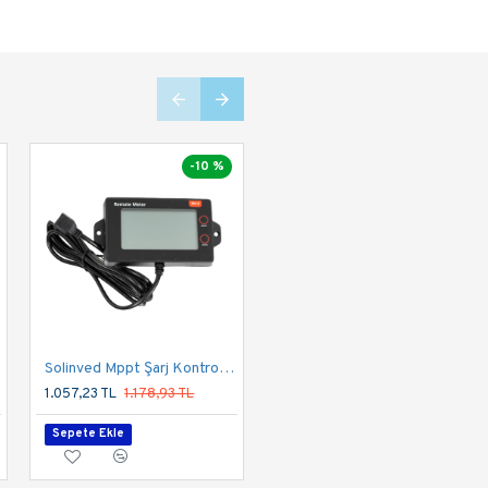
-10 %
-10 %
Solinved Mppt Şarj Kontrol Cihazı Ekranı RM6 ( MC24 Serisi İle Uyumlu )
Solinved 10 HP 7.5 kW Trifaze Solar Pompa Sürücü
1.057,23 TL
1.178,93 TL
18.712,96 TL
20.866,98 TL
Sepete Ekle
Sepete Ekle