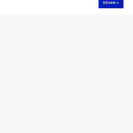
DEVAM
-10 %
Solinved 100 HP 75 kW Trifaze Solar Pompa Sürücü
119.819,35 TL
133.611,50 TL
Sepete Ekle