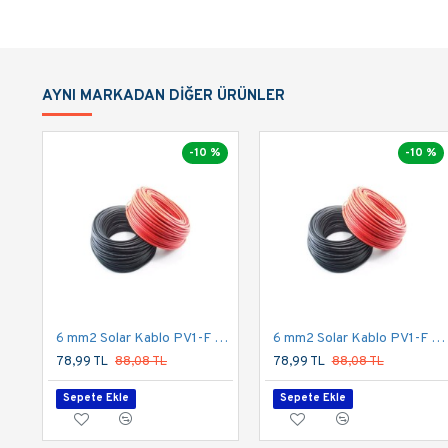
AYNI MARKADAN DIĞER ÜRÜNLER
-10 %
-10 %
6 mm2 Solar Kablo PV1-F Kırmızı
6 mm2 Solar Kablo PV1-F Siyah
78,99 TL
88,08 TL
78,99 TL
88,08 TL
Sepete Ekle
Sepete Ekle