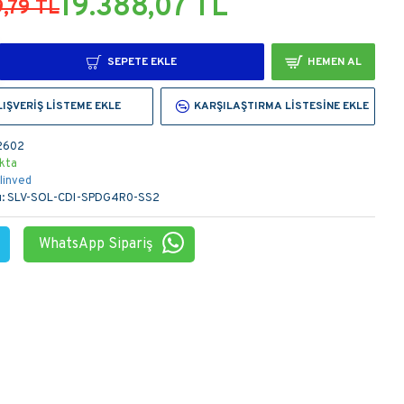
19.388,07 TL
9,79 TL
SEPETE EKLE
HEMEN AL
LIŞVERIŞ LISTEME EKLE
KARŞILAŞTIRMA LISTESINE EKLE
2602
kta
linved
:
SLV-SOL-CDI-SPDG4R0-SS2
WhatsApp Sipariş