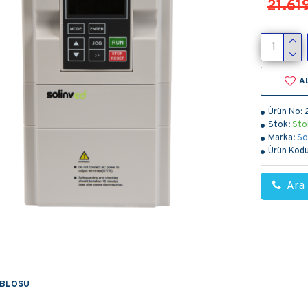
21.61
A
Ürün No:
Stok:
Sto
Marka:
So
Ürün Kodu
Ara
ABLOSU