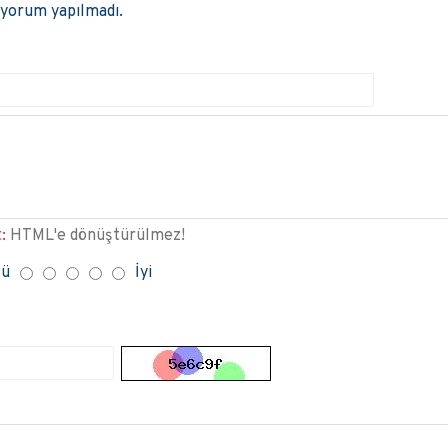
 yorum yapılmadı.
:
HTML'e dönüştürülmez!
tü
İyi