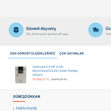
Güvenli Alışveriş
Üc
SSL ile korunan güvenli alt yapı.
Tüm 
SON GÖRÜNTÜLEDİKLERİNİZ
ÇOK SATANLAR
Solinved 5.5 HP 4 kW
Monofaze(1x220) Solar Pompa
Sürücü
19.388,07 TL
21.619,79 TL
GÜNEŞDÜKKAN
Hakkımızda