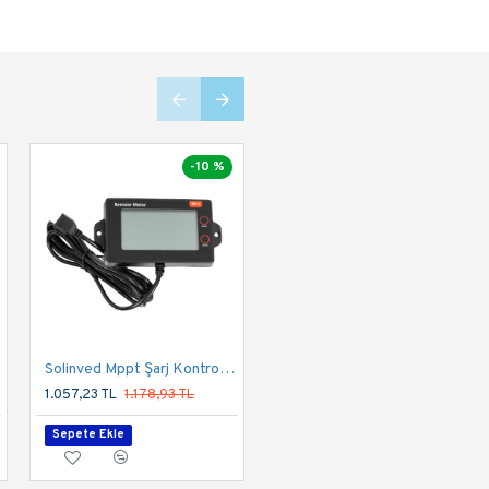
-10 %
-10 %
Solinved Mppt Şarj Kontrol Cihazı Ekranı RM6 ( MC24 Serisi İle Uyumlu )
Solinved 10 HP 7.5 kW Trifaze Solar Pompa Sürücü
1.057,23 TL
1.178,93 TL
18.712,96 TL
20.866,98 TL
Sepete Ekle
Sepete Ekle