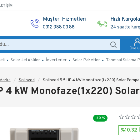
LETIŞIM
Müşteri Hizmetleri
Hızlı Kargol
0312 988 03 88
24 saatte kar
Üye Gi
eli
Solar Jel Aküler
İnverterler
Solar Paketler
Tarımsal Sulama P
Marka
Solinved
Solinved 5.5 HP 4 kW Monofaze(1x220) Solar Pompa
HP 4 kW Monofaze(1x220) Sola
-10 %
%10.32 İ