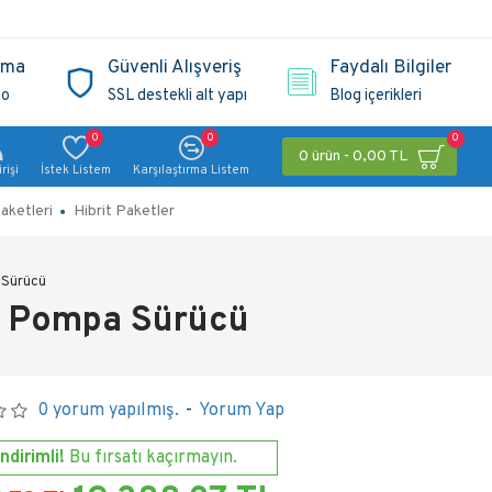
ama
Güvenli Alışveriş
Faydalı Bilgiler
go
SSL destekli alt yapı
Blog içerikleri
0
0
0
0 ürün - 0,00 TL
rişi
İstek Listem
Karşılaştırma Listem
aketleri
Hibrit Paketler
 Sürücü
r Pompa Sürücü
0 yorum yapılmış.
-
Yorum Yap
ndirimli!
Bu fırsatı kaçırmayın.