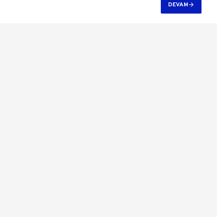
DEVAM
-10 %
Solinved 100 HP 75 kW Trifaze Solar Pompa Sürücü
119.819,35 TL
133.611,50 TL
Sepete Ekle