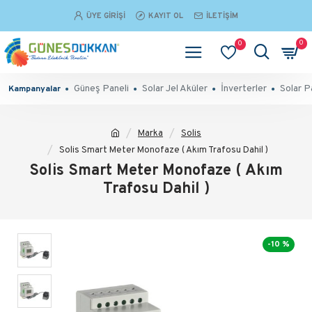
ÜYE GIRIŞI
KAYIT OL
İLETIŞIM
0
0
Güneş Paneli
Solar Jel Aküler
İnverterler
Solar P
Kampanyalar
Marka
Solis
Solis Smart Meter Monofaze ( Akım Trafosu Dahil )
Solis Smart Meter Monofaze ( Akım
Trafosu Dahil )
-10 %