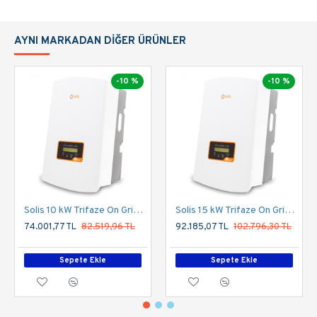
AYNI MARKADAN DIĞER ÜRÜNLER
-10 %
-10 %
Solis 10 kW Trifaze On Grid Inverter
Solis 15 kW Trifaze On Grid Inverter
74.001,77 TL
82.519,96 TL
92.185,07 TL
102.796,30 TL
Sepete Ekle
Sepete Ekle