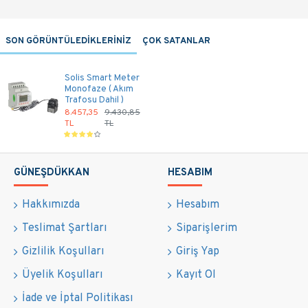
SON GÖRÜNTÜLEDİKLERİNİZ
ÇOK SATANLAR
Solis Smart Meter
Monofaze ( Akım
Trafosu Dahil )
8.457,35
9.430,85
TL
TL
GÜNEŞDÜKKAN
HESABIM
Hakkımızda
Hesabım
Teslimat Şartları
Siparişlerim
Gizlilik Koşulları
Giriş Yap
Üyelik Koşulları
Kayıt Ol
İade ve İptal Politikası