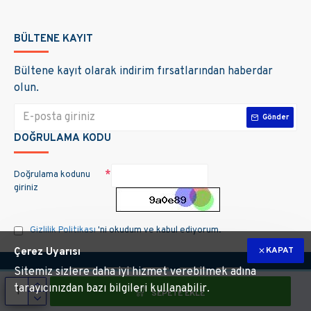
BÜLTENE KAYIT
Bültene kayıt olarak indirim fırsatlarından haberdar
olun.
Gönder
DOĞRULAMA KODU
Doğrulama kodunu
giriniz
Gizlilik Politikası
'ni okudum ve kabul ediyorum.
KAPAT
Çerez Uyarısı
Sitemiz sizlere daha iyi hizmet verebilmek adına
tarayıcınızdan bazı bilgileri kullanabilir.
SEPETE EKLE
m hakları saklıdır. Site üzerinde kullanılan markalara ait tüm materyallerin telif 