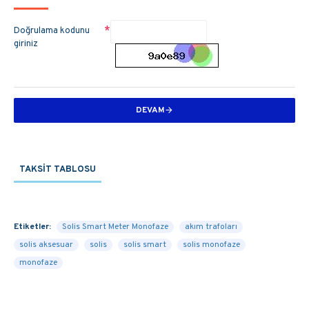
Doğrulama kodunu
giriniz
DEVAM
TAKSIT TABLOSU
Etiketler:
Solis Smart Meter Monofaze
akım trafoları
solis aksesuar
solis
solis smart
solis monofaze
monofaze