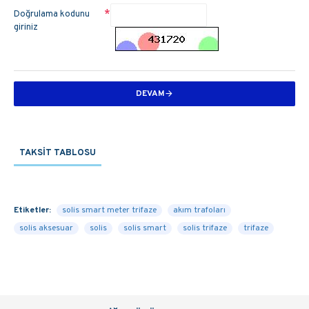
Doğrulama kodunu
giriniz
DEVAM
TAKSIT TABLOSU
Etiketler:
solis smart meter trifaze
akım trafoları
solis aksesuar
solis
solis smart
solis trifaze
trifaze