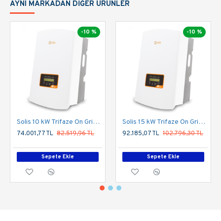
AYNI MARKADAN DIĞER ÜRÜNLER
-10 %
-10 %
Solis 10 kW Trifaze On Grid Inverter
Solis 15 kW Trifaze On Grid Inverter
74.001,77 TL
82.519,96 TL
92.185,07 TL
102.796,30 TL
Sepete Ekle
Sepete Ekle