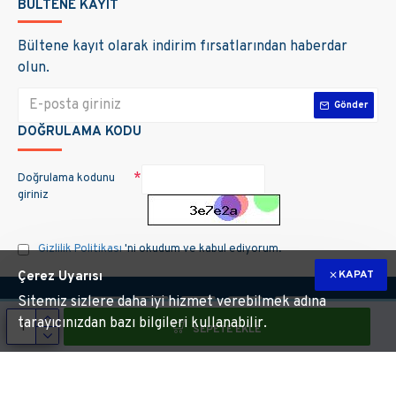
BÜLTENE KAYIT
Bültene kayıt olarak indirim fırsatlarından haberdar
olun.
Gönder
DOĞRULAMA KODU
Doğrulama kodunu
giriniz
Gizlilik Politikası
'ni okudum ve kabul ediyorum.
KAPAT
Çerez Uyarısı
Sitemiz sizlere daha iyi hizmet verebilmek adına
tarayıcınızdan bazı bilgileri kullanabilir.
SEPETE EKLE
m hakları saklıdır. Site üzerinde kullanılan markalara ait tüm materyallerin telif 