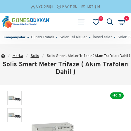
ÜYE GIRIŞI
KAYIT OL
İLETIŞIM
0
0
Güneş Paneli
Solar Jel Aküler
İnverterler
Solar P
Kampanyalar
Marka
Solis
Solis Smart Meter Trifaze ( Akım Trafoları Dahil )
Solis Smart Meter Trifaze ( Akım Trafoları
Dahil )
-10 %