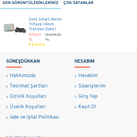
SON GÖRÜNTÜLEDİKLERİNİZ
ÇOK SATANLAR
Solis Smart Meter
Trifaze ( Akım
Trafoları Dahil )
11.710,17
13.058,10
TL
TL
GÜNEŞDÜKKAN
HESABIM
Hakkımızda
Hesabım
Teslimat Şartları
Siparişlerim
Gizlilik Koşulları
Giriş Yap
Üyelik Koşulları
Kayıt Ol
İade ve İptal Politikası