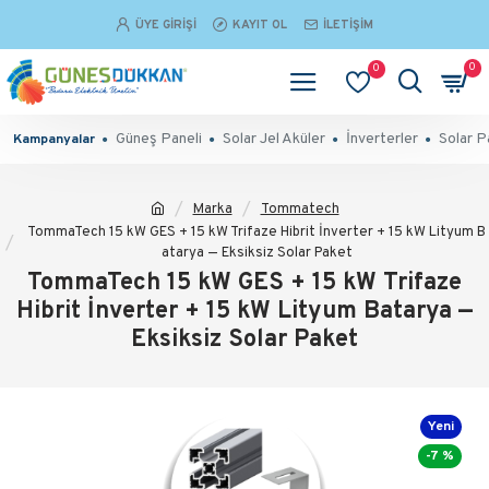
ÜYE GIRIŞI
KAYIT OL
İLETIŞIM
0
0
Güneş Paneli
Solar Jel Aküler
İnverterler
Solar P
Kampanyalar
Marka
Tommatech
TommaTech 15 kW GES + 15 kW Trifaze Hibrit İnverter + 15 kW Lityum B
atarya — Eksiksiz Solar Paket
TommaTech 15 kW GES + 15 kW Trifaze
Hibrit İnverter + 15 kW Lityum Batarya —
Eksiksiz Solar Paket
Yeni
-7 %