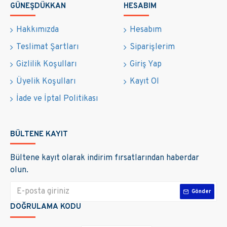
GÜNEŞDÜKKAN
HESABIM
imkânı verir.
Neler Kullanabilir? (Desteklenen Cihazlar)
Hakkımızda
Hesabım
15 kW trifaze hibrit sistem, aşağıdaki cihaz ve sistemleri
Teslimat Şartları
Siparişlerim
aynı anda, sorunsuz biçimde çalıştırabilecek
Gizlilik Koşulları
Giriş Yap
kapasitededir:
Üyelik Koşulları
Kayıt Ol
Klima (24.000 BTU ve üzeri)
İade ve İptal Politikası
Buzdolabı / derin dondurucu
Çamaşır makinesi ve bulaşık makinesi
Elektrikli fırın ve ocak
BÜLTENE KAYIT
Su ısıtıcısı / termosifon
Aydınlatma sistemleri (LED, floresan)
Bültene kayıt olarak indirim fırsatlarından haberdar
Bilgisayar, televizyon, güvenlik kamerası
olun.
Tarımsal sulama pompaları (trifaze)
Endüstriyel motorlar ve kompresörler
Gönder
Elektrikli araç (EV) şarj cihazı
DOĞRULAMA KODU
Asansör ve hidrofor sistemleri