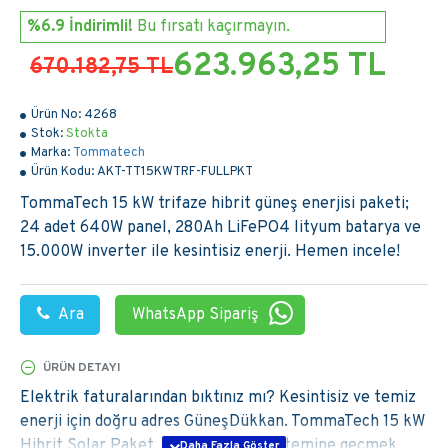
%6.9 İndirimli!
Bu fırsatı kaçırmayın.
623.963,25 TL
670.182,75 TL
Ürün No:
4268
Stok:
Stokta
Marka:
Tommatech
Ürün Kodu:
AKT-TT15KWTRF-FULLPKT
TommaTech 15 kW trifaze hibrit güneş enerjisi paketi;
24 adet 640W panel, 280Ah LiFePO4 lityum batarya ve
15.000W inverter ile kesintisiz enerji. Hemen incele!
Ara
WhatsApp Sipariş
ÜRÜN DETAYI
Elektrik faturalarından bıktınız mı? Kesintisiz ve temiz
enerji için doğru adres GüneşDükkan. TommaTech 15 kW
Hibrit Solar Paket, güneş enerjisi sistemine geçmek