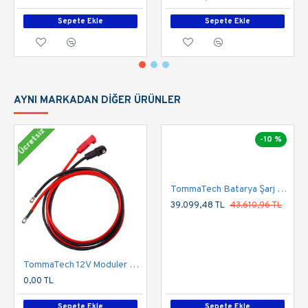
Sepete Ekle
Sepete Ekle
AYNI MARKADAN DIĞER ÜRÜNLER
Ücretsiz
-10 %
TommaTech Batarya Şarj Ünitesi Duvar Tipi 24V-100A
39.099,48 TL
43.610,96 TL
TommaTech 12V Moduler Series 1.5m Güç Kablosu Seti
0,00 TL
Sepete Ekle
Sepete Ekle