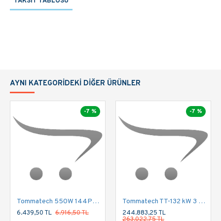
TAKSIT TABLOSU
AYNI KATEGORIDEKI DIĞER ÜRÜNLER
-7 %
-7 %
Tommatech 550W 144PMB10 Half Cut Multi Busbar Güneş Paneli
Tommatech TT-132 kW 3 Faz/380 SulamaPompası İnvertörü 900VDC
6.439,50 TL
6.916,50 TL
244.883,25 TL
263.022,75 TL