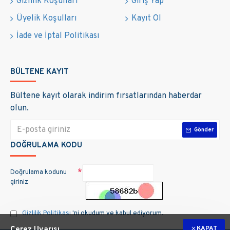
Gizlilik Koşulları
Giriş Yap
Üyelik Koşulları
Kayıt Ol
İade ve İptal Politikası
BÜLTENE KAYIT
Bültene kayıt olarak indirim fırsatlarından haberdar
olun.
Gönder
DOĞRULAMA KODU
Doğrulama kodunu
giriniz
Gizlilik Politikası
'ni okudum ve kabul ediyorum.
KAPAT
Çerez Uyarısı