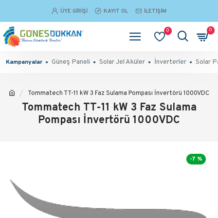
ÜYE GIRIŞI
KAYIT OL
İLETIŞIM
0
0
Güneş Paneli
Solar Jel Aküler
İnverterler
Solar P
Kampanyalar
Tommatech TT-11 kW 3 Faz Sulama Pompası İnvertörü 1000VDC
Tommatech TT-11 kW 3 Faz Sulama
Pompası İnvertörü 1000VDC
-7 %