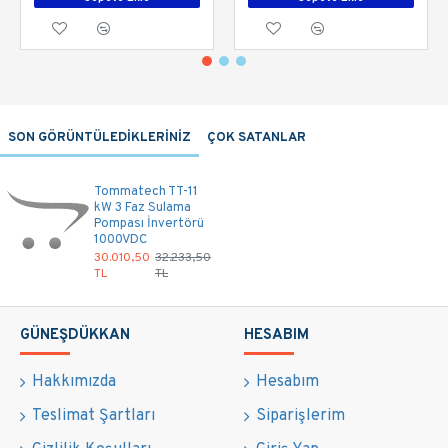
SON GÖRÜNTÜLEDİKLERİNİZ
ÇOK SATANLAR
Tommatech TT-11
kW 3 Faz Sulama
Pompası İnvertörü
1000VDC
30.010,50
32.233,50
TL
TL
GÜNEŞDÜKKAN
HESABIM
Hakkımızda
Hesabım
Teslimat Şartları
Siparişlerim