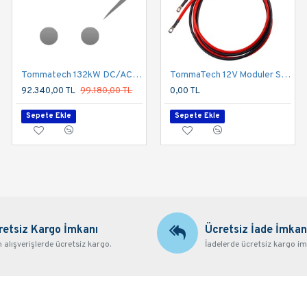
Tommatech 132kW DC/AC Hazır Sulama Kutusu
Tommatech 15kW DC/AC Hazır Sulama Kutusu
TommaTech 12V Moduler Series 1.5m Güç Kablosu Seti
92.340,00 TL
99.180,00 TL
11.178,00 TL
0,00 TL
12.006,00 TL
Sepete Ekle
Sepete Ekle
Sepete Ekle
retsiz Kargo İmkanı
Ücretsiz İade İmkan
alışverişlerde ücretsiz kargo.
İadelerde ücretsiz kargo im