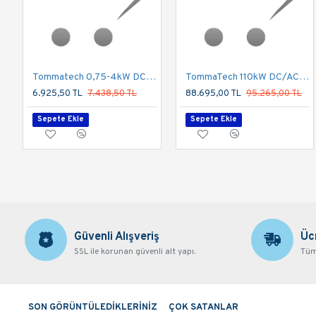
Tommatech 0,75-4kW DC/AC Hazır Sulama Kutusu
TommaTech 110kW DC/AC Hazır Sulama Kutusu
6.925,50 TL
7.438,50 TL
88.695,00 TL
95.265,00 TL
Sepete Ekle
Sepete Ekle
Güvenli Alışveriş
Üc
SSL ile korunan güvenli alt yapı.
Tüm 
SON GÖRÜNTÜLEDİKLERİNİZ
ÇOK SATANLAR