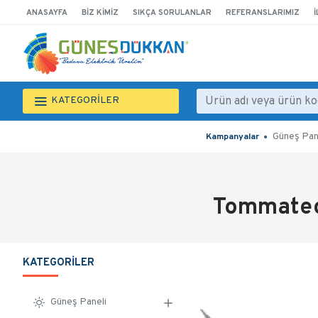
ANASAYFA
BIZ KIMIZ
SIKÇA SORULANLAR
REFERANSLARIMIZ
İ
KATEGORİLER
Güneş Pan
Kampanyalar
Tommatec
KATEGORILER
Güneş Paneli