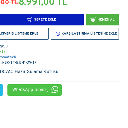
8.991,00 TL
,00 TL
SEPETE EKLE
HEMEN AL
LIŞVERIŞ LISTEME EKLE
KARŞILAŞTIRMA LISTESINE EKLE
2958
kta
mmatech
:
HSK-TT-5,5-11KW-TF
 DC/AC Hazır Sulama Kutusu
WhatsApp Sipariş