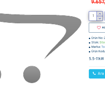
9.657
A
Ürün No:
Stok:
Sto
Marka:
To
Ürün Kodu
5.5-11kW
Ara