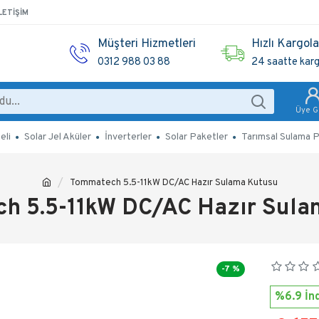
LETIŞIM
Müşteri Hizmetleri
Hızlı Kargol
0312 988 03 88
24 saatte kar
Üye Gi
eli
Solar Jel Aküler
İnverterler
Solar Paketler
Tarımsal Sulama P
Tommatech 5.5-11kW DC/AC Hazır Sulama Kutusu
h 5.5-11kW DC/AC Hazır Sula
-7 %
%6.9 İnd