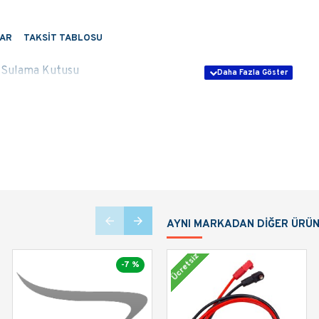
AR
TAKSIT TABLOSU
 Sulama Kutusu
AYNI MARKADAN DIĞER ÜRÜ
Ücretsiz
-7 %
-7 %