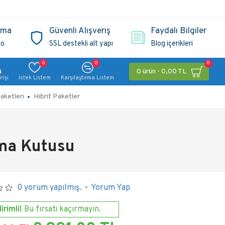
ama
Güvenli Alışveriş
Faydalı Bilgiler
go
SSL destekli alt yapı
Blog içerikleri
0
0
0
0 ürün - 0,00 TL
rişi
İstek Listem
Karşılaştırma Listem
aketleri
Hibrit Paketler
ma Kutusu
0 yorum yapılmış.
-
Yorum Yap
irimli!
Bu fırsatı kaçırmayın.