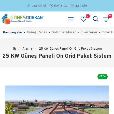
ÜYE GIRIŞI
KAYIT OL
İLETIŞIM
0
0
Güneş Paneli
Solar Jel Aküler
İnverterler
Solar P
Kampanyalar
Arama
25 KW Güneş Paneli On Grid Paket Sistem
25 KW Güneş Paneli On Grid Paket Sistem
-7 %