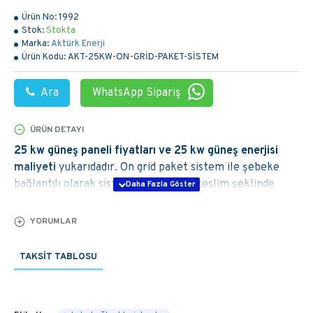
Ürün No:
1992
Stok:
Stokta
Marka:
Aktürk Enerji
Ürün Kodu:
AKT-25KW-ON-GRİD-PAKET-SİSTEM
Ara
WhatsApp Sipariş
ÜRÜN DETAYI
25 kw güneş paneli fiyatları ve 25 kw güneş enerjisi
maliyeti
yukarıdadır. On grid paket sistem ile şebeke
bağlantılı olarak sisteminizi anahtar teslim şeklinde
kuruyoruz. Dilerseniz sadece malzeme tedariği
yapabilirsiniz. On grid 25 kw güneş paneli sistemi paket
YORUMLAR
içeriği, 25 kw güneş enerjisi getirisi hesaplama ve
amorti süresini aşağıdaki yazımızda okuyabilir ve detaylı
TAKSIT TABLOSU
bilgiye ulaşabilirsiniz.
25 KW Güneş Paneli