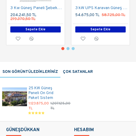
3 Kw Güneş Paneli Şebeke Bağlantılı Çatı Uygulaması
3 kW UPS Karavan Güneş Enerji Sistemi Paketi (855Wp Panel & 300Ah Depolama)
204.241,50 TL
54.675,00 TL
58.725,00 TL
219.370,50 TL
Sepete Ekle
Sepete Ekle
SON GÖRÜNTÜLEDİKLERİNİZ
ÇOK SATANLAR
25 KW Güneş
Paneli On Grid
Paket Sistem
1.123.875,00
1.207.125,00
TL
TL
GÜNEŞDÜKKAN
HESABIM