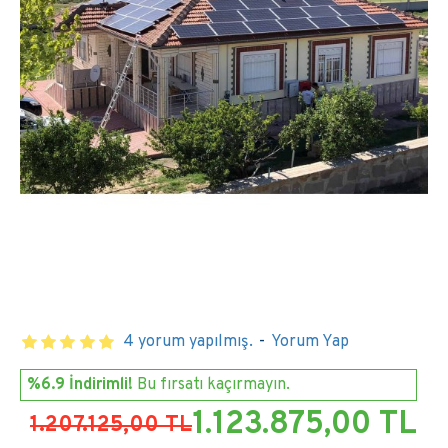
4 yorum yapılmış.
-
Yorum Yap
%6.9 İndirimli!
Bu fırsatı kaçırmayın.
1.123.875,00 TL
1.207.125,00 TL