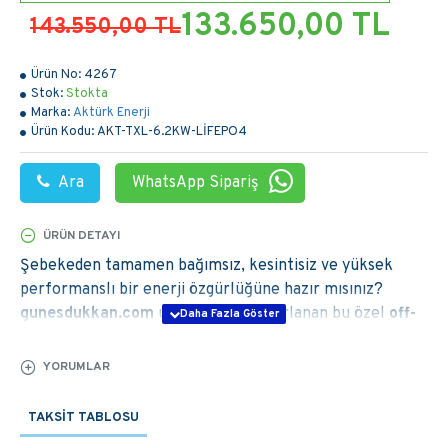
133.650,00 TL
143.550,00 TL
Ürün No:
4267
Stok:
Stokta
Marka:
Aktürk Enerji
Ürün Kodu:
AKT-TXL-6.2KW-LİFEPO4
Ara
WhatsApp Sipariş
ÜRÜN DETAYI
Şebekeden tamamen bağımsız, kesintisiz ve yüksek
performanslı bir enerji özgürlüğüne hazır mısınız?
gunesdukkan.com
uzmanlığıyla hazırlanan bu özel
off-
grid güneş enerjisi paketi
, en zorlu hava koşullarında
bile enerjinizi garanti altına almak için tasarlandı.
YORUMLAR
Dünyaca ünlü
TommaTech TOPCON güneş paneli
teknolojisi ile maksimum verimle üretilen elektrik, yeni
TAKSIT TABLOSU
nesil
Exelon akıllı inverter
ve ultra uzun ömürlü