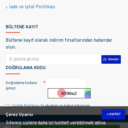
elektrik çekmenin servet değerinde olduğu tüm
İade ve İptal Politikası
kırsal alanlarda.
Çiftlikler ve Prefabrik Yapılar:
Tarımsal üretim
yapılan alanlarda veya konteyner/prefabrik yaşam
BÜLTENE KAYIT
alanlarında konforlu bir hayat sürmek için.
Bültene kayıt olarak indirim fırsatlarından haberdar
Arıcılık ve Göçebe Yaşam Alanları:
Mobilizasyonu
olun.
yüksek ancak enerji ihtiyacı hayati olan açık hava
faaliyetlerinde.
Gönder
DOĞRULAMA KODU
Yüksek Enerji İhtiyacı Olan Karavan ve Tekneler:
Standart sistemlerin yetersiz kaldığı lüks Tiny
House veya büyük karavan projelerinde.
Doğrulama kodunu
giriniz
Neden Güneş Dükkan?
Yılların getirdiği sektörel tecrübe ve güvenle,
Güneş
Gizlilik Politikası
'ni okudum ve kabul ediyorum.
Dükkan
(gunesdukkan.com) olarak yenilenebilir enerji
KAPAT
Çerez Uyarısı
dönüşümünüzde her zaman yanınızdayız. Satış öncesi
Sitemiz sizlere daha iyi hizmet verebilmek adına
mühendislik hesaplamalarından, satış sonrası teknik