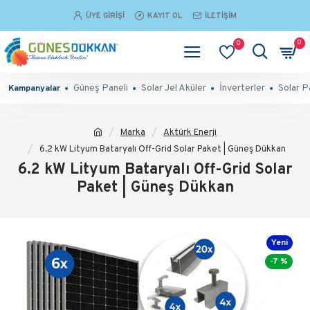
ÜYE GIRIŞI
KAYIT OL
İLETIŞIM
0
0
Güneş Paneli
Solar Jel Aküler
İnverterler
Solar P
Kampanyalar
Marka
Aktürk Enerji
6.2 kW Lityum Bataryalı Off-Grid Solar Paket | Güneş Dükkan
6.2 kW Lityum Bataryalı Off-Grid Solar
Paket | Güneş Dükkan
Yeni
-7 %