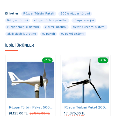
Şebeke olmayan yerlerde kullanılan bu sistemde
rüzgar türbini elektrik üreterek şarj cihazı
Etiketler:
Rüzgar Türbini Paketi
500W rüzgar türbini
aracılığı ile akülere depolar ve inverter
Rüzgar türbini
rüzgar türbini paketleri
rüzgar enerjisi
sayesinde evdeki elektrikli cihazları
rüzgar enerjisi sistemi
elektrik üretimi
elektrik üretimi sistemi
çalıştırabilirsiniz.
akıllı elektrik üretimi
ev paketi
ev paket sistemi
Aktürk Enerji olarak sizlere tavsiyemiz ise
Hibrit paketler
i incelemeniz ve satın almanız
İLGILI ÜRÜNLER
olacaktır. Hem güneşten hemde rüzgardan
birlikte elektrik üretmek daha elverişli ve
sürdürülebilirdir.
-7 %
-7 %
Konu ile alakalı ARA butonuna tıklayarak bizleri
arayabilir veya whatsappdan direk iletişime
geçebilirsiniz.
xx Rüzgardan 7/24 Elektrik üretmenizi sağlayan Rüzgar Türbini Paket
1000W - Lamba, Tv, Buzdolabı, Ç.Mak, Su Pompası paketi ile bedava
elektrik üretmek artık çok kolay.
Gunesdukkan.com
Aracılığı ile
sizlerde en uygun fiyatlara en kaliteli ürünlere sahip olabilirsiniz.
Rüzgar Türbini Paket 500W - Lamba, Tv, Buzdolabı
Rüzgar Türbini Paket 2000W - Lamba, Tv, Buzdolabı, Ç.Mak, Bulaşık Mak, Su Pompası, Ev Aletleri
Üstelik Tüm garanti belgeleri ile ürünlerimizi sizlere göndermekteyiz.
91.125,00 TL
97.875,00 TL
151.875,00 TL
Tek yapmanız gereken Ürünü Doğrudan Sağ tarafta bulunana SEPETE