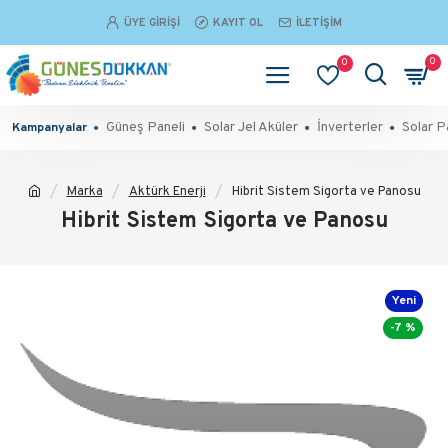
ÜYE GIRIŞI
KAYIT OL
İLETIŞIM
0
0
Güneş Paneli
Solar Jel Aküler
İnverterler
Solar P
Kampanyalar
Marka
Aktürk Enerji
Hibrit Sistem Sigorta ve Panosu
Hibrit Sistem Sigorta ve Panosu
Yeni
-7 %