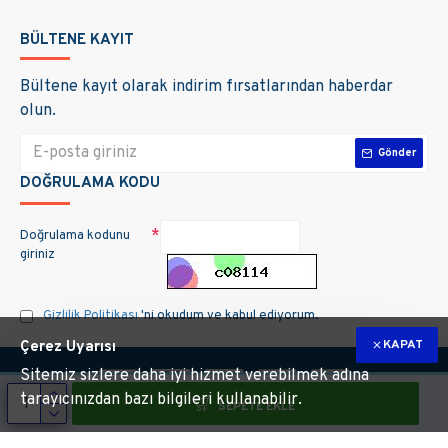
BÜLTENE KAYIT
Bültene kayıt olarak indirim fırsatlarından haberdar
olun.
Gönder
DOĞRULAMA KODU
Doğrulama kodunu
giriniz
Gizlilik Politikası
'ni okudum ve kabul ediyorum.
KAPAT
Çerez Uyarısı
Sitemiz sizlere daha iyi hizmet verebilmek adına
tarayıcınızdan bazı bilgileri kullanabilir.
SEPETE EKLE
m hakları saklıdır. Site üzerinde kullanılan markalara ait tüm materyallerin telif 