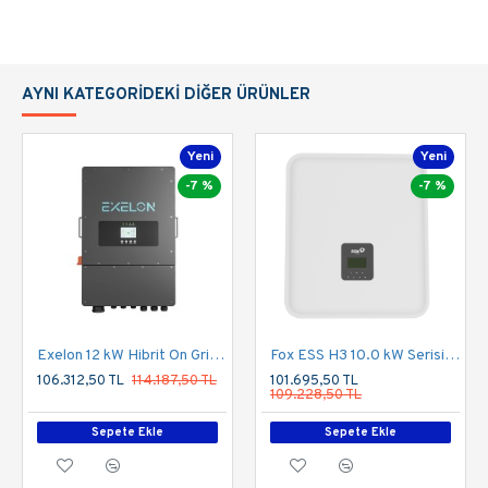
AYNI KATEGORIDEKI DIĞER ÜRÜNLER
Yeni
Yeni
-7 %
-7 %
Exelon 12 kW Hibrit On Grid İnverter LV 48V Trifaze 380V
Fox ESS H3 10.0 kW Serisi Üç Faz Hibrit İnverter
106.312,50 TL
114.187,50 TL
101.695,50 TL
109.228,50 TL
Sepete Ekle
Sepete Ekle