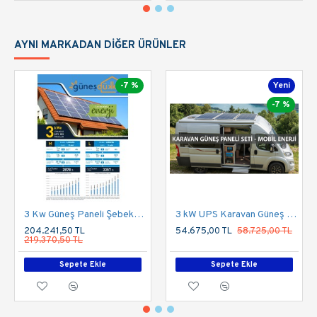
AYNI MARKADAN DIĞER ÜRÜNLER
-7 %
Yeni
-7 %
3 Kw Güneş Paneli Şebeke Bağlantılı Çatı Uygulaması
3 kW UPS Karavan Güneş Enerji Sistemi Paketi (855Wp Panel & 300Ah Depolama)
204.241,50 TL
54.675,00 TL
58.725,00 TL
219.370,50 TL
Sepete Ekle
Sepete Ekle