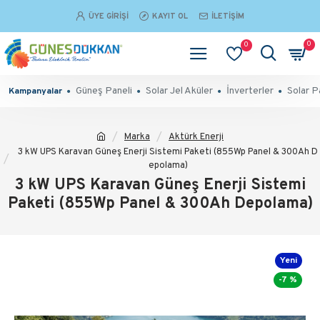
ÜYE GIRIŞI
KAYIT OL
İLETIŞIM
0
0
Güneş Paneli
Solar Jel Aküler
İnverterler
Solar P
Kampanyalar
Marka
Aktürk Enerji
3 kW UPS Karavan Güneş Enerji Sistemi Paketi (855Wp Panel & 300Ah D
epolama)
3 kW UPS Karavan Güneş Enerji Sistemi
Paketi (855Wp Panel & 300Ah Depolama)
Yeni
-7 %