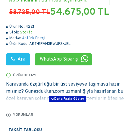
%6.9 İndirimli!
Bu fırsatı kaçırmayın.
54.675,00 TL
58.725,00 TL
Ürün No:
4221
Stok:
Stokta
Marka:
Aktürk Enerji
Ürün Kodu:
AKT-KRVN3KWUPS-JEL
Ara
WhatsApp Sipariş
ÜRÜN DETAYI
Karavanda özgürlüğü bir üst seviyeye taşımaya hazır
mısınız? Gunesdukkan.com uzmanlığıyla hazırlanan bu
özel karavan solar paket, standart sistemlerin ötesine
geçerek size şehir şebekesini aratmayacak bir enerji
deneyimi sunar. 3000W (3 kW) UPS destekli inverteri,
YORUMLAR
yüksek verimli monokristal panelleri ve devasa
depolama kapasitesiyle karavanınız artık tekerlekli bir
TAKSIT TABLOSU