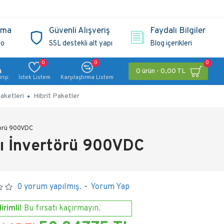
ama
Güvenli Alışveriş
Faydalı Bilgiler
go
SSL destekli alt yapı
Blog içerikleri
0
0
0
0 ürün - 0,00 TL
rişi
İstek Listem
Karşılaştırma Listem
aketleri
Hibrit Paketler
örü 900VDC
 İnvertörü 900VDC
0 yorum yapılmış.
-
Yorum Yap
irimli!
Bu fırsatı kaçırmayın.