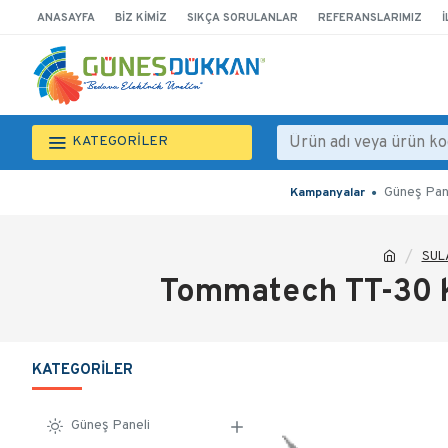
ANASAYFA
BIZ KIMIZ
SIKÇA SORULANLAR
REFERANSLARIMIZ
İ
KATEGORİLER
Güneş Pan
Kampanyalar
SUL
Tommatech TT-30 
KATEGORILER
Güneş Paneli