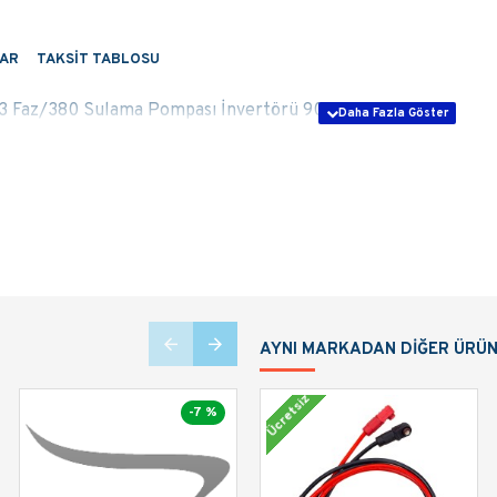
AR
TAKSIT TABLOSU
 Faz/380 Sulama Pompası İnvertörü 900VDC
AYNI MARKADAN DIĞER ÜRÜ
Ücretsiz
-7 %
-7 %