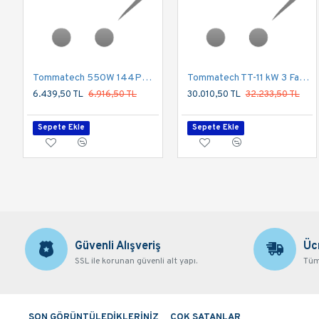
Tommatech 550W 144PMB10 Half Cut Multi Busbar Güneş Paneli
Tommatech TT-11 kW 3 Faz Sulama Pompası İnvertörü 1000VDC
6.439,50 TL
6.916,50 TL
30.010,50 TL
32.233,50 TL
Sepete Ekle
Sepete Ekle
Güvenli Alışveriş
Üc
SSL ile korunan güvenli alt yapı.
Tüm 
SON GÖRÜNTÜLEDİKLERİNİZ
ÇOK SATANLAR