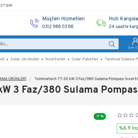
LETIŞIM
Müşteri Hizmetleri
Hızlı Kargol
0312 988 03 88
24 saatte kar
Üye Gi
eli
Solar Jel Aküler
İnverterler
Solar Paketler
Tarımsal Sulama P
AMA ÜRÜNLERİ
Tommatech TT-30 kW 3 Faz/380 Sulama Pompası İnvert
kW 3 Faz/380 Sulama Pompası
-7 %
%6.9 İnd