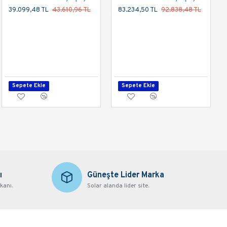
39.099,48 TL
43.610,96 TL
83.234,50 TL
92.838,48 TL
Tommatech TT-15 kW 3 Faz/380 Sulama Pompası İnvertörü 900VDC
25.150,50 TL
27.013,50 TL
Sepete Ekle
Sepete Ekle
Sepete Ekle
ı
Güneşte Lider Marka
kanı.
Solar alanda lider site.