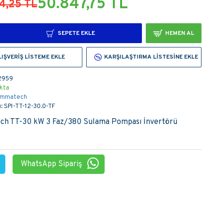
50.847,75 TL
4,25 TL
SEPETE EKLE
HEMEN AL
LIŞVERIŞ LISTEME EKLE
KARŞILAŞTIRMA LISTESINE EKLE
2959
kta
mmatech
:
SPI-TT-12-30.0-TF
h TT-30 kW 3 Faz/380 Sulama Pompası İnvertörü
WhatsApp Sipariş