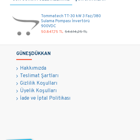
Tommatech TT-30 kW 3 Faz/380
Sulama Pompası İnvertörü
900VDC
50.847,75 TL
54.614,25 TL
GÜNEŞDÜKKAN
Hakkımızda
Teslimat Şartları
Gizlilik Koşulları
Üyelik Koşulları
İade ve İptal Politikası