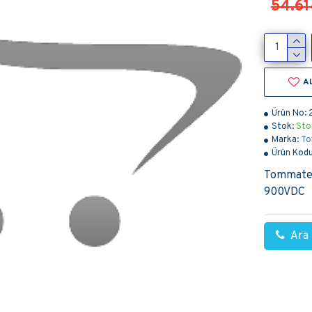
54.61
A
Ürün No:
Stok:
Sto
Marka:
To
Ürün Kodu
Tommatec
900VDC
Ara