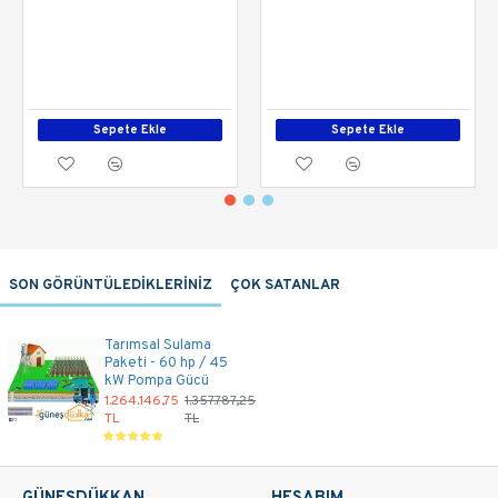
Sepete Ekle
Sepete Ekle
SON GÖRÜNTÜLEDİKLERİNİZ
ÇOK SATANLAR
Tarımsal Sulama
Paketi - 60 hp / 45
kW Pompa Gücü
1.264.146,75
1.357.787,25
TL
TL