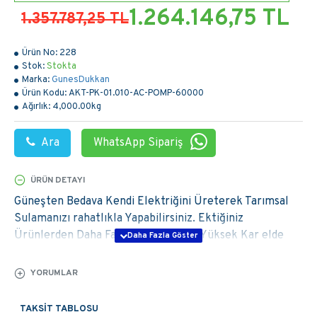
1.264.146,75 TL
1.357.787,25 TL
Ürün No:
228
Stok:
Stokta
Marka:
GunesDukkan
Ürün Kodu:
AKT-PK-01.010-AC-POMP-60000
Ağırlık:
4,000.00kg
Ara
WhatsApp Sipariş
ÜRÜN DETAYI
Güneşten Bedava Kendi Elektriğini Üreterek Tarımsal
Sulamanızı rahatlıkla Yapabilirsiniz. Ektiğiniz
Ürünlerden Daha Fazla Verim alarak Yüksek Kar elde
Edebilirsiniz. Ayrıca Yüksek Elektrik faturalarından
kurtularak maliyetlerinizi düşürebilirsiniz.
YORUMLAR
Tarımsal sulamada çiftçilerimizin canını en çok yakan
TAKSIT TABLOSU
elektrik faturaları veya mazot gideri olmuştur. Tam da