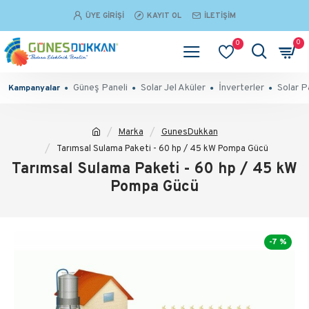
ÜYE GIRIŞI
KAYIT OL
İLETIŞIM
0
0
Güneş Paneli
Solar Jel Aküler
İnverterler
Solar P
Kampanyalar
Marka
GunesDukkan
Tarımsal Sulama Paketi - 60 hp / 45 kW Pompa Gücü
Tarımsal Sulama Paketi - 60 hp / 45 kW
Pompa Gücü
-7 %