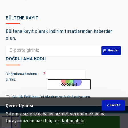
BÜLTENE KAYIT
Bültene kayıt olarak indirim fırsatlarından haberdar
olun.
Gönder
DOĞRULAMA KODU
Doğrulama kodunu
giriniz
Gizlilik Politikası
'ni okudum ve kabul ediyorum.
KAPAT
Çerez Uyarısı
Sitemiz sizlere daha iyi hizmet verebilmek adına
tarayıcınızdan bazı bilgileri kullanabilir.
SEPETE EKLE
m hakları saklıdır. Site üzerinde kullanılan markalara ait tüm materyallerin telif 