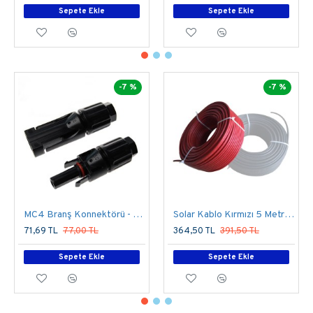
Sepete Ekle
Sepete Ekle
-7 %
-7 %
MC4 Branş Konnektörü - 1 Dişi 1 Erkek -Tekli Bağlantı
Solar Kablo Kırmızı 5 Metre 6mm
71,69 TL
77,00 TL
364,50 TL
391,50 TL
Sepete Ekle
Sepete Ekle