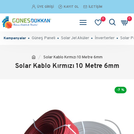
ÜYE GIRIŞI
KAYIT OL
İLETIŞIM
0
0
Güneş Paneli
Solar Jel Aküler
İnverterler
Solar P
Kampanyalar
Solar Kablo Kırmızı 10 Metre 6mm
Solar Kablo Kırmızı 10 Metre 6mm
-7 %