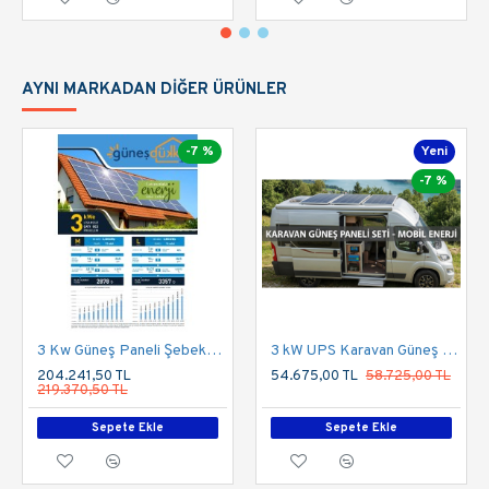
AYNI MARKADAN DIĞER ÜRÜNLER
-7 %
Yeni
-7 %
3 Kw Güneş Paneli Şebeke Bağlantılı Çatı Uygulaması
3 kW UPS Karavan Güneş Enerji Sistemi Paketi (855Wp Panel & 300Ah Depolama)
204.241,50 TL
54.675,00 TL
58.725,00 TL
219.370,50 TL
Sepete Ekle
Sepete Ekle