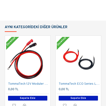
AYNI KATEGORIDEKI DIĞER ÜRÜNLER
Ücretsiz
Ücretsiz
TommaTech 12V Moduler Series 1.5m Güç Kablosu Seti
TommaTech ECO Series LFP Batarya Inverter Arası Güç Kablo Seti
0,00 TL
0,00 TL
Sepete Ekle
Sepete Ekle