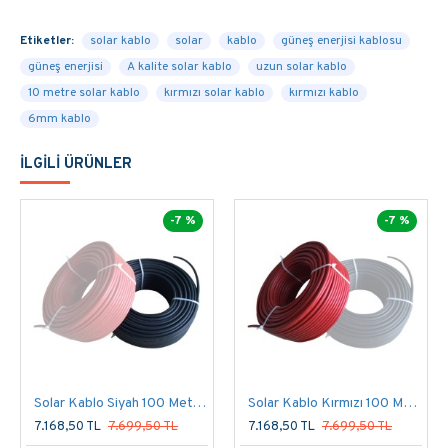
ÜRÜNÜ
ILGILI
03129880388 HEMEN ARAYIN!
DIREK OLARAK
Etiketler:
solar kablo
solar
SEPETE EKLE
kablo
güneş enerjisi kablosu
YEBILIR
VE
SATIN AL
ABILIRSINIZ. ÜRÜNLERIMIZ
güneş enerjisi
A kalite solar kablo
uzun solar kablo
AYNI GÜN YADA EN KISA ZAMANDA KARGO
10 metre solar kablo
kırmızı solar kablo
kırmızı kablo
ILE SIZLERE ULAŞTIRILACAKTIR.
6mm kablo
GUNESDUKKAN.COM SAYESINDE
İLGILI ÜRÜNLER
KENDI ELEKTRIĞINI BEDAVA ÜRET!
-7 %
-7 %
Solar Kablo Siyah 100 Metre 6mm
Solar Kablo Kırmızı 100 Metre 6mm
7.168,50 TL
7.699,50 TL
7.168,50 TL
7.699,50 TL