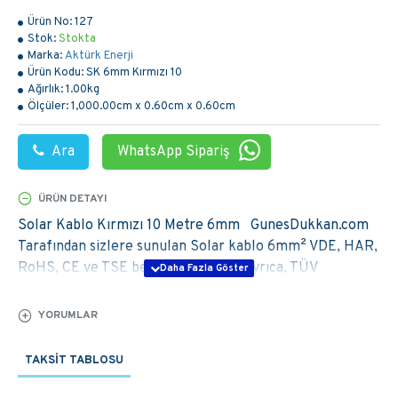
Ürün No:
127
Stok:
Stokta
Marka:
Aktürk Enerji
Ürün Kodu:
SK 6mm Kırmızı 10
Ağırlık:
1.00kg
Ölçüler:
1,000.00cm x 0.60cm x 0.60cm
Ara
WhatsApp Sipariş
ÜRÜN DETAYI
Solar Kablo Kırmızı 10 Metre 6mm GunesDukkan.com
Tarafından sizlere sunulan Solar kablo 6mm² VDE, HAR,
RoHS, CE ve TSE belgelerine sahip ayrıca, TÜV
Rheinland sertifikasıda bulunmaktadır. Solar
Kablolarımız A kalite 1.sınıf Ürünlerdir. Sisteminizi
YORUMLAR
Korumak için Kaliteli ürünleri kullanmanızı öneririz.
TAKSIT TABLOSU
DAHA FAZLA BILGI, TEKNIK DESTEK VEYA
SATIN ALMA IŞLEMLERINIZ ILE