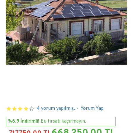
4 yorum yapılmış.
-
Yorum Yap
%6.9 İndirimli!
Bu fırsatı kaçırmayın.