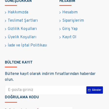
GÜNEŞDÜKKAN
HESABIM
durumlar arasında sırasıyla çağrı mektubu başvurusu,
elektrik ve statik projelendirme, 15 kw güneş enerjisi
Hakkımızda
Hesabım
sistemini oluşturan malzemeler, anahtar teslim
Teslimat Şartları
Siparişlerim
kurulum hizmeti, ön kabul ve geçici kabul işlemleri
oluşturmaktadır. Güneş Dükkan olarak sizlere bu
Gizlilik Koşulları
Giriş Yap
konuda anahtar teslim çözümler sunmaktayız. Şimdi
Üyelik Koşulları
Kayıt Ol
geçelim güneş paneli fiyatı değişimini belirleyen
İade ve İptal Politikası
durumlarda en çok maliyet hangisinde ve bu işlemi en
uygun fiyata nasıl yaptırabilirsiniz.
BÜLTENE KAYIT
Bültene kayıt olarak indirim fırsatlarından haberdar
olun.
Gönder
DOĞRULAMA KODU