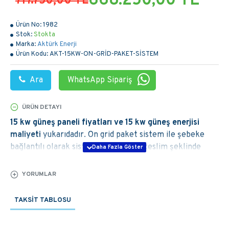
668.250,00 TL
717.750,00 TL
Ürün No:
1982
Stok:
Stokta
Marka:
Aktürk Enerji
Ürün Kodu:
AKT-15KW-ON-GRİD-PAKET-SİSTEM
Ara
WhatsApp Sipariş
ÜRÜN DETAYI
15 kw güneş paneli fiyatları ve 15 kw güneş enerjisi
maliyeti
yukarıdadır. On grid paket sistem ile şebeke
bağlantılı olarak sisteminizi anahtar teslim şeklinde
kuruyoruz. Dilerseniz sadece malzeme tedariği
yapabilirsiniz. On grid 15 kw
güneş paneli
sistemi paket
YORUMLAR
içeriği, 15 kw güneş enerjisi getirisi hesaplama ve amorti
süresini aşağıdaki yazımızda okuyabilir ve detaylı bilgiye
TAKSIT TABLOSU
ulaşabilirsiniz.