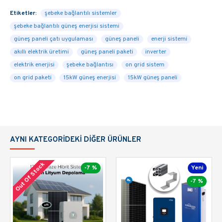
15 KW Güneş Paneli
Etiketler:
şebeke bağlantılı sistemler
Sistemi ve Kurulumu
şebeke bağlantılı güneş enerjisi sistemi
güneş paneli çatı uygulaması
güneş paneli
enerji sistemi
İçin Gerekli Şartlar
akıllı elektrik üretimi
güneş paneli paketi
inverter
Nelerdir?
elektrik enerjisi
şebeke bağlantısı
on grid sistem
on grid paketi
15kW güneş enerjisi
15kW güneş paneli
15 kw güneş paneli sistemini kurdurmak için karar
aldıysanız
on grid sistem
için bazı özel şartları taşımanız
gerekmektedir. Aksi halde dağıtım şirketleri
başvurunuza red cevabı verir ve güneş paneli sistemini
AYNI KATEGORIDEKI DIĞER ÜRÜNLER
kurmanızı engeller. 15 Kw on grid sistem için gerekli
şartlar aşağıda belirtilmiştir.
Out Of Stock
-7 %
Yeni
Sözleşme Gücünüzün Minimum 15 Kw Olması
-7 %
gerekir.
Kuracağınız yerin İnşaat ruhsatı veya İnşaat
ruhsatı yerine geçen belgesi olması gerekir.
Sistemi kuracağınız çatı veya cephenin statik