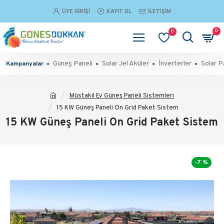
ÜYE GIRIŞI
KAYIT OL
İLETIŞIM
0
0
Güneş Paneli
Solar Jel Aküler
İnverterler
Solar P
Kampanyalar
Müstakil Ev Güneş Paneli Sistemleri
15 KW Güneş Paneli On Grid Paket Sistem
15 KW Güneş Paneli On Grid Paket Sistem
-7 %