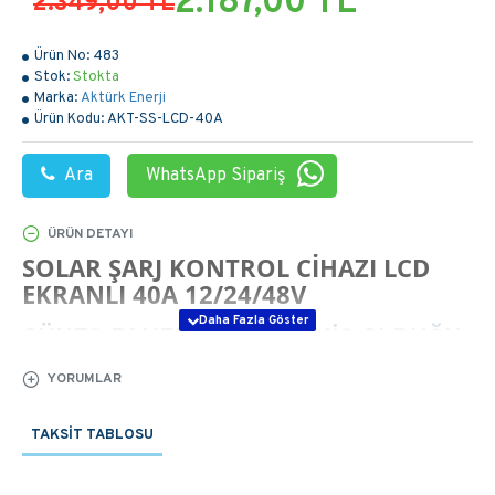
2.187,00 TL
2.349,00 TL
Ürün No:
483
Stok:
Stokta
Marka:
Aktürk Enerji
Ürün Kodu:
AKT-SS-LCD-40A
Ara
WhatsApp Sipariş
ÜRÜN DETAYI
SOLAR ŞARJ KONTROL CIHAZI LCD
EKRANLI 40A 12/24/48V
GÜNEŞ PANELININ ÜRETMIŞ OLDUĞU
DC AKIM ENERJI AKÜLERE
YORUMLAR
DEPOLAMAYA SAĞLAYAN SOLAR
ŞARJ KONTROL CIHAZI LCD EKRANLI
TAKSIT TABLOSU
40A 12/24/48V FIYATI YUKARIDADIR.