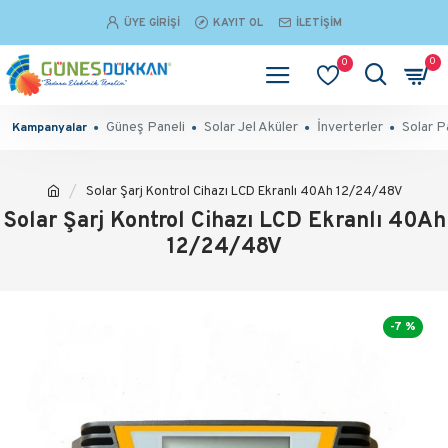
ÜYE GIRIŞI
KAYIT OL
İLETIŞIM
0
0
Güneş Paneli
Solar Jel Aküler
İnverterler
Solar P
Kampanyalar
Solar Şarj Kontrol Cihazı LCD Ekranlı 40Ah 12/24/48V
Solar Şarj Kontrol Cihazı LCD Ekranlı 40Ah
12/24/48V
-7 %