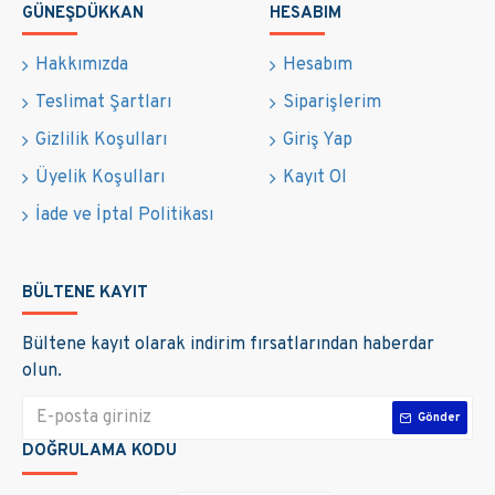
HASSASIYETLI ÖRNEKLEME,
GÜNEŞDÜKKAN
HESABIM
- MOSFET'I ELEKTRONIK AÇMA VE
KAPAMA OLARAK KULLANMA,
Hakkımızda
Hesabım
- TAM KONTROLLÜ PARAMETRE
Teslimat Şartları
Siparişlerim
AYARLARI VE MODIFIKASYON
Gizlilik Koşulları
Giriş Yap
- GÜNLÜK KULLANIMA UYGUN
Üyelik Koşulları
Kayıt Ol
BROWSER ARAYĞZĞ, TÜM
İade ve İptal Politikası
IŞLETIMLERI UYGUN BIR ŞEKILDE
ÜSTLENMEK,
-ISI KOMPANZASYONU,
BÜLTENE KAYIT
-LCD EKRAN, 4 DÜĞMELI INSANSI
Bültene kayıt olarak indirim fırsatlarından haberdar
MAKINE ARAYÜZÜ, ENTEGRE MENÜ
olun.
EKRANI VE IŞLETIM SISTEMI,
Gönder
- ENERJI ISTATISTIKLERI
DOĞRULAMA KODU
FONKSIYONU,