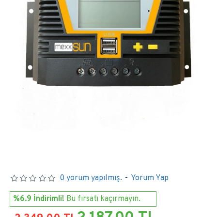
0 yorum yapılmış.
-
Yorum Yap
%6.9 İndirimli!
Bu fırsatı kaçırmayın.