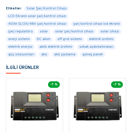
EKONOMIK FIYATI ILE BIRLIKTE OFF-
Etiketler:
Solar Şarj Kontrol Cihazı
GRID SISTEMLERDE
LCD Ekranlı solar şarj kontrol cihazı
KULLANILAN
SOLAR ŞARJ KONTROL
40Ah 12/24/48V şarj kontrol cihazı
şarj kontrol cihazı lcd ekranlı
CIHAZI LCD EKRANLI 40A
şarj regulatörü
solar
solar şarj kontrol cihazı
solar cihazı
12/24/48V
PANELINIZI RAHATLIKLA
enerji sistemi
DC akım
off grid sistemi
elektrik üretimi
TAKABILIR VE AKÜLERINIZE ENERJIYI
elektrik enerjisi
akıllı elektrik üretimi
sokak aydınlatmaları
DEPOLAYABILIRSINIZ.
güç istasyonları
akü
akü şarjlama
güneş paneli
ÜRÜNÜ DOĞRUDAN SEPETE
İLGILI ÜRÜNLER
EKLEYEREK VEYA 03129880388
-7 %
-7 %
MÜŞTERI HIZMETLERIMIZI ARAYARAK
KOLAYLIKLA SATIN ALABILIRSINIZ.
TEKNIK BILGI VEYA DESTEK ALMAK
IÇIN HEMEN ARAYIN.
OFF-GRID SOLAR SISTEMLER