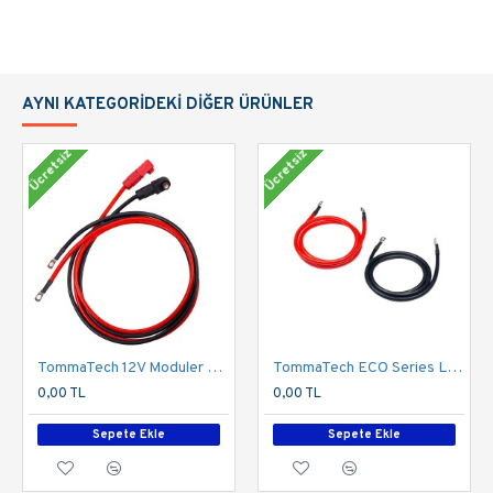
AYNI KATEGORIDEKI DIĞER ÜRÜNLER
Ücretsiz
Ücretsiz
TommaTech 12V Moduler Series 1.5m Güç Kablosu Seti
TommaTech ECO Series LFP Batarya Inverter Arası Güç Kablo Seti
0,00 TL
0,00 TL
Sepete Ekle
Sepete Ekle