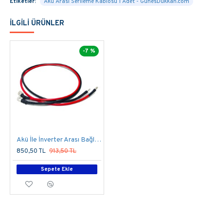
Etiketler:
Akü Arası Serileme Kablosu 1 Adet - GunesDukkan.com
İLGILI ÜRÜNLER
-7 %
Akü İle İnverter Arası Bağlantı Kablosu 2 Adet
850,50 TL
913,50 TL
Sepete Ekle