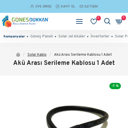
ÜYE GIRIŞI
KAYIT OL
İLETIŞIM
0
0
Güneş Paneli
Solar Jel Aküler
İnverterler
Solar P
Kampanyalar
Solar Kablo
Akü Arası Serileme Kablosu 1 Adet
Akü Arası Serileme Kablosu 1 Adet
-7 %