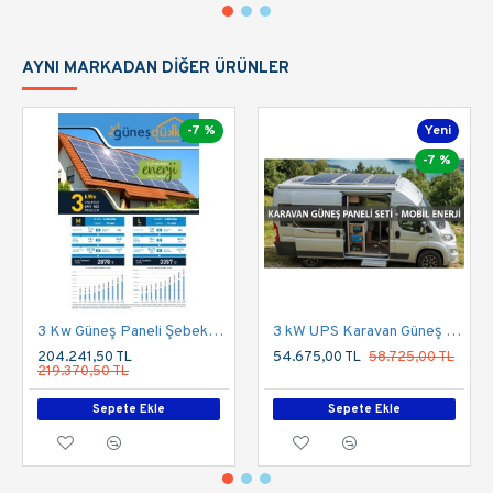
AYNI MARKADAN DIĞER ÜRÜNLER
-7 %
Yeni
-7 %
3 Kw Güneş Paneli Şebeke Bağlantılı Çatı Uygulaması
3 kW UPS Karavan Güneş Enerji Sistemi Paketi (855Wp Panel & 300Ah Depolama)
204.241,50 TL
54.675,00 TL
58.725,00 TL
219.370,50 TL
Sepete Ekle
Sepete Ekle