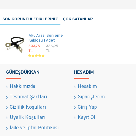
SON GÖRÜNTÜLEDİKLERİNİZ
ÇOK SATANLAR
Akü Arası Serileme
Kablosu 1 Adet
303,75
326,25
TL
TL
GÜNEŞDÜKKAN
HESABIM
Hakkımızda
Hesabım
Teslimat Şartları
Siparişlerim
Gizlilik Koşulları
Giriş Yap
Üyelik Koşulları
Kayıt Ol
İade ve İptal Politikası