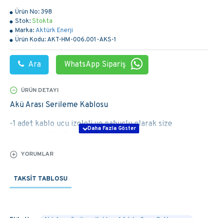
Ürün No:
398
Stok:
Stokta
Marka:
Aktürk Enerji
Ürün Kodu:
AKT-HM-006.001-AKS-1
Ara
WhatsApp Sipariş
ÜRÜN DETAYI
Akü Arası Serileme Kablosu
-1 adet kablo ucu izoleli ve pabuçlu olarak size
gönderilmektedir.
-Kolay bir şekilde akülerinizi serileyebilirsiniz.
YORUMLAR
-Kablo Nyaf özelliğinde 10 mm kalınlığındadır.
TAKSIT TABLOSU
Ürün hakkında bilgi almak için 03129880388
arayabilirsiniz. Dilerseniz ürünü sepete ekleyerek satın
alma işlemi gerçekleştirebilirsiniz.