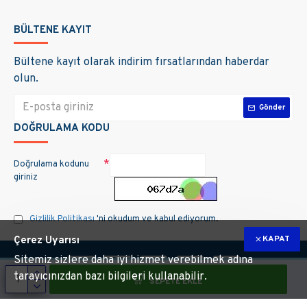
BÜLTENE KAYIT
Bültene kayıt olarak indirim fırsatlarından haberdar
olun.
Gönder
DOĞRULAMA KODU
Doğrulama kodunu
giriniz
Gizlilik Politikası
'ni okudum ve kabul ediyorum.
KAPAT
Çerez Uyarısı
Sitemiz sizlere daha iyi hizmet verebilmek adına
tarayıcınızdan bazı bilgileri kullanabilir.
SEPETE EKLE
m hakları saklıdır. Site üzerinde kullanılan markalara ait tüm materyallerin telif 