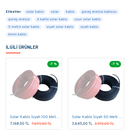
Direk olarak SEPETE EKLEyebilir ve satın alabilirsiniz.
Ürünlerimiz Aynı gün yada en kısa zamanda kargo ile
Etiketler:
solar kablo
solar
kablo
güneş enerjisi kablosu
sizlere ulaştırılacaktır.
güneş enerjisi
A kalite solar kablo
uzun solar kablo
5 metre solar kablo
siyah solar kablo
siyah kablo
GunesDukkan.com Sayesinde Kendi Elektriğini Bedava
6mm kablo
Üret!
İLGILI ÜRÜNLER
-7 %
-7 %
Solar Kablo Siyah 100 Metre 6mm
Solar Kablo Siyah 50 Metre 6mm
7.168,50 TL
7.699,50 TL
3.645,00 TL
3.915,00 TL