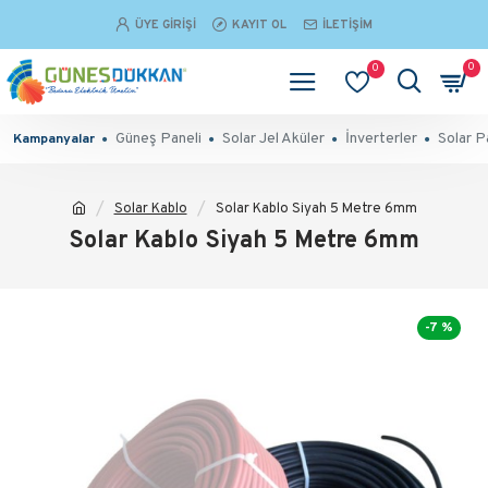
ÜYE GIRIŞI
KAYIT OL
İLETIŞIM
0
0
Güneş Paneli
Solar Jel Aküler
İnverterler
Solar P
Kampanyalar
Solar Kablo
Solar Kablo Siyah 5 Metre 6mm
Solar Kablo Siyah 5 Metre 6mm
-7 %