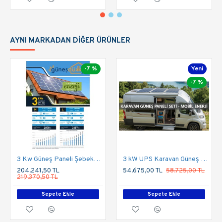
AYNI MARKADAN DIĞER ÜRÜNLER
-7 %
Yeni
-7 %
3 Kw Güneş Paneli Şebeke Bağlantılı Çatı Uygulaması
3 kW UPS Karavan Güneş Enerji Sistemi Paketi (855Wp Panel & 300Ah Depolama)
204.241,50 TL
54.675,00 TL
58.725,00 TL
219.370,50 TL
Sepete Ekle
Sepete Ekle