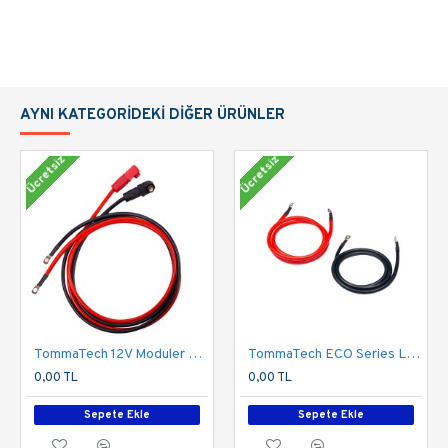
AYNI KATEGORIDEKI DIĞER ÜRÜNLER
Ücretsiz
Ücretsiz
TommaTech 12V Moduler Series 1.5m Güç Kablosu Seti
TommaTech ECO Series LFP Batarya Inverter Arası Güç Kablo Seti
0,00 TL
0,00 TL
Sepete Ekle
Sepete Ekle