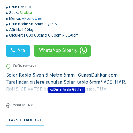
Ürün No:
150
Stok:
Stokta
Marka:
Aktürk Enerji
Ürün Kodu:
SK 6mm Siyah 5
Ağırlık:
1.00kg
Ölçüler:
1,000.00cm x 0.60cm x 0.60cm
Ara
WhatsApp Sipariş
ÜRÜN DETAYI
Solar Kablo Siyah 5 Metre 6mm GunesDukkan.com
Tarafından sizlere sunulan Solar kablo 6mm² VDE, HAR,
RoHS, CE ve TSE belgelerine sahip ayrıca, TÜV
Rheinland sertifikasıda bulunmaktadır. Solar
Kablolarımız A kalite 1.sınıf Ürünlerdir. Sisteminizi
YORUMLAR
Korumak için Kaliteli ürünleri kullanmanızı öneririz.
TAKSIT TABLOSU
Daha fazla bilgi, Teknik destek veya Satın alma
işlemleriniz ile ilgili 03129880388 Hemen Arayın!Ürünü