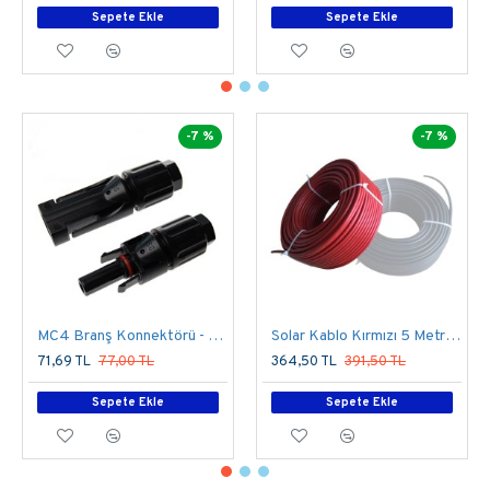
Sepete Ekle
Sepete Ekle
-7 %
-7 %
MC4 Branş Konnektörü - 1 Dişi 1 Erkek -Tekli Bağlantı
Solar Kablo Kırmızı 5 Metre 6mm
71,69 TL
77,00 TL
364,50 TL
391,50 TL
Sepete Ekle
Sepete Ekle