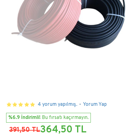
4 yorum yapılmış.
-
Yorum Yap
%6.9 İndirimli!
Bu fırsatı kaçırmayın.
364,50 TL
391,50 TL