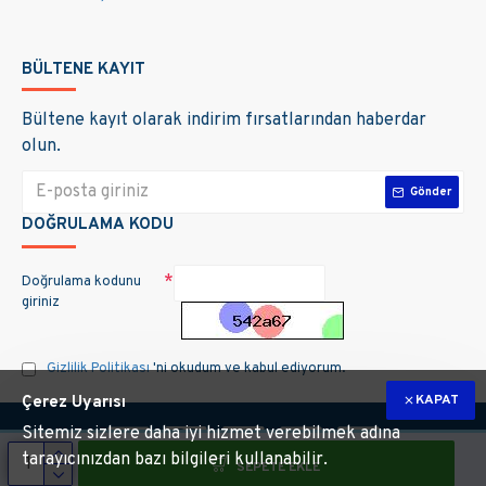
BÜLTENE KAYIT
Bültene kayıt olarak indirim fırsatlarından haberdar
olun.
Gönder
DOĞRULAMA KODU
Doğrulama kodunu
giriniz
Gizlilik Politikası
'ni okudum ve kabul ediyorum.
KAPAT
Çerez Uyarısı
Sitemiz sizlere daha iyi hizmet verebilmek adına
tarayıcınızdan bazı bilgileri kullanabilir.
SEPETE EKLE
m hakları saklıdır. Site üzerinde kullanılan markalara ait tüm materyallerin telif 