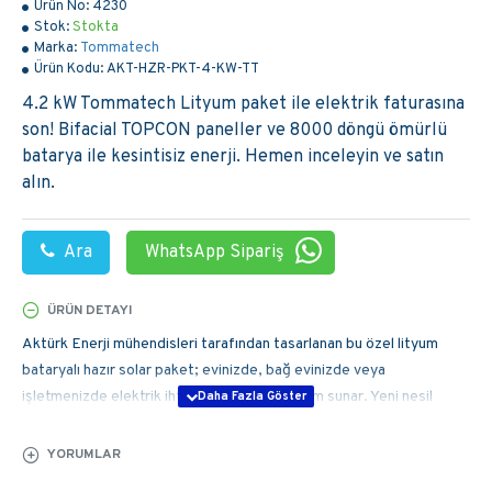
Ürün No:
4230
Stok:
Stokta
Marka:
Tommatech
Ürün Kodu:
AKT-HZR-PKT-4-KW-TT
4.2 kW Tommatech Lityum paket ile elektrik faturasına
son! Bifacial TOPCON paneller ve 8000 döngü ömürlü
batarya ile kesintisiz enerji. Hemen inceleyin ve satın
alın.
Ara
WhatsApp Sipariş
ÜRÜN DETAYI
Aktürk Enerji mühendisleri tarafından tasarlanan bu özel lityum
bataryalı hazır solar paket; evinizde, bağ evinizde veya
işletmenizde elektrik ihtiyacınıza kesin çözüm sunar. Yeni nesil
Bifacial TOPCON panel teknolojisi ve yüksek döngülü Lityum
bataryası ile bedava enerji üretmeye hemen başlayın. Paket sistem
YORUMLAR
tamamen tak çalıştır şeklinde tasarlanmış olup aynı gün kurulum ile