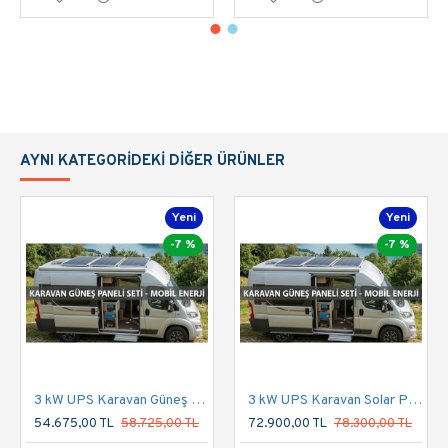
- Güneş Paneli Günlük Üretim Kapasitesi : 4 * 600 = 2400 Watt
Saatlik Üretim verir.
Günlük Ortalama 8.5 kW ile 15 kW Arasında
üretim öngörülmektedir.
- İnverter üzerinden anlık
4200 watt güç çekebilirsiniz.
- Lityum batarya depolama kapasitesi 25.6V * 200 Ah =
5120 Watt
AYNI KATEGORIDEKI DIĞER ÜRÜNLER
depolama kapasitesi mevcuttur.
Not: '' Sisteme ilerde ek olarak güneş paneli ve lityum batarya
Yeni
Yeni
eklenebilmektedir.
-7 %
-7 %
Tommatech 4.2 kW Hazır Solar Paket Avantajları;
Elektrik faturası ödeme derdine son verir.
Lityum Batarya sayesinde 10 yılın üzerinde kullanım ömrü
sunar (6000-8000 Cycle).
Bifacial Paneller ile kısıtlı ışıkta bile maksimum verim sağlar.
3 kW UPS Karavan Güneş Enerji Sistemi Paketi (855Wp Panel & 300Ah Depolama)
3 kW UPS Karavan Solar Paket | 200Ah Lityum & 855Wp Tommatech
Jeneratör gürültüsü ve yakıt masrafından kurtarır.
54.675,00 TL
58.725,00 TL
72.900,00 TL
78.300,00 TL
Kurulum yapıldığı gün enerji üretimine başlar.