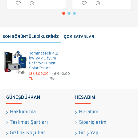
Tam Set Montaj Ekipmanları (Profil ve Kelepçeler)
Akü ve İnverter Arası Bağlantı Kablosu
Montaj Desteği: Ürünlerin montajını uzman teknik servisimizin
yapmasını isterseniz hemen bizi arayın: 0312 988 03 88
SON GÖRÜNTÜLEDİKLERİNİZ
ÇOK SATANLAR
Tommatech 4.2
kW 24V Lityum
Bataryalı Hazır
Solar Paket
136.809,00
146.943,00
TL
TL
GÜNEŞDÜKKAN
HESABIM
Hakkımızda
Hesabım
Teslimat Şartları
Siparişlerim
Gizlilik Koşulları
Giriş Yap