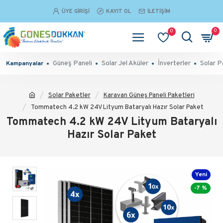
ÜYE GIRIŞI
KAYIT OL
İLETIŞIM
0
0
Güneş Paneli
Solar Jel Aküler
İnverterler
Solar P
Kampanyalar
Solar Paketler
Karavan Güneş Paneli Paketleri
Tommatech 4.2 kW 24V Lityum Bataryalı Hazır Solar Paket
Tommatech 4.2 kW 24V Lityum Bataryalı
Hazır Solar Paket
Yeni
-7 %