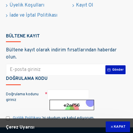
Üyelik Koşulları
Kayıt Ol
İade ve İptal Politikası
BÜLTENE KAYIT
Bültene kayıt olarak indirim fırsatlarından haberdar
olun.
Gönder
DOĞRULAMA KODU
Doğrulama kodunu
giriniz
Gizlilik Politikası
'ni okudum ve kabul ediyorum.
KAPAT
Çerez Uyarısı