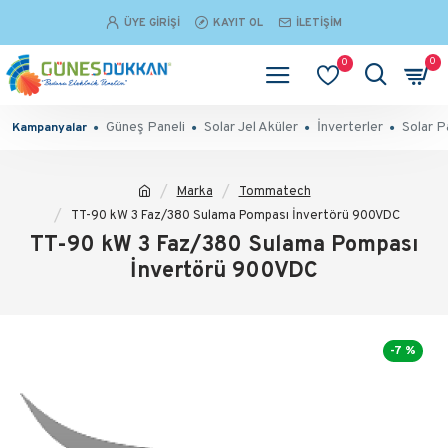
ÜYE GIRIŞI
KAYIT OL
İLETIŞIM
0
0
Güneş Paneli
Solar Jel Aküler
İnverterler
Solar P
Kampanyalar
Marka
Tommatech
TT-90 kW 3 Faz/380 Sulama Pompası İnvertörü 900VDC
TT-90 kW 3 Faz/380 Sulama Pompası
İnvertörü 900VDC
-7 %