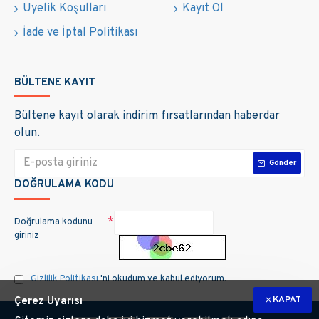
Üyelik Koşulları
Kayıt Ol
İade ve İptal Politikası
BÜLTENE KAYIT
Bültene kayıt olarak indirim fırsatlarından haberdar
olun.
Gönder
DOĞRULAMA KODU
Doğrulama kodunu
giriniz
Gizlilik Politikası
'ni okudum ve kabul ediyorum.
KAPAT
Çerez Uyarısı