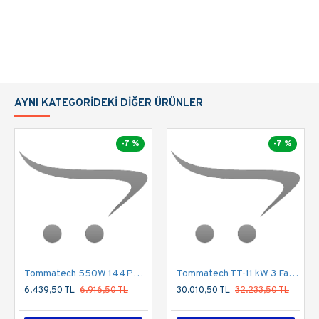
AYNI KATEGORIDEKI DIĞER ÜRÜNLER
-7 %
-7 %
Tommatech 550W 144PMB10 Half Cut Multi Busbar Güneş Paneli
Tommatech TT-11 kW 3 Faz Sulama Pompası İnvertörü 1000VDC
6.439,50 TL
6.916,50 TL
30.010,50 TL
32.233,50 TL