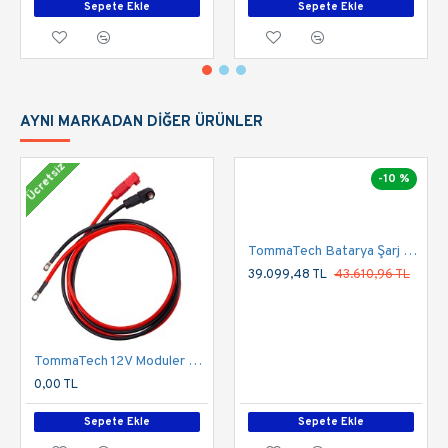
Sepete Ekle
Sepete Ekle
AYNI MARKADAN DIĞER ÜRÜNLER
Ücretsiz
-10 %
TommaTech Batarya Şarj Ünitesi Duvar Tipi 24V-100A
39.099,48 TL
43.610,96 TL
TommaTech 12V Moduler Series 1.5m Güç Kablosu Seti
0,00 TL
Sepete Ekle
Sepete Ekle